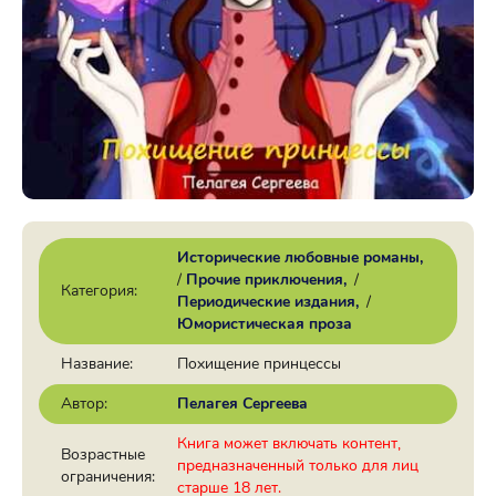
Исторические любовные романы
/
Прочие приключения
/
Категория:
Периодические издания
/
Юмористическая проза
Название:
Похищение принцессы
Автор:
Пелагея Сергеева
Книга может включать контент,
Возрастные
предназначенный только для лиц
ограничения:
старше 18 лет.