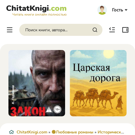
ChitatKnigi
.com
Гость
Читать книги онлайн полностью
ChitatKnigi.com
»
🟢Любовные романы
»
Исторические любовные романы