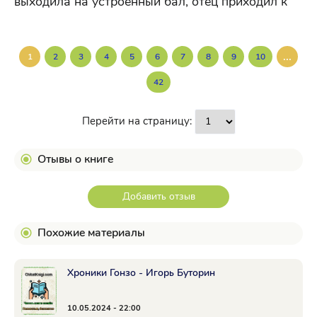
выходила на устроенный бал, отец приходил к
...
1
2
3
4
5
6
7
8
9
10
42
Перейти на страницу:
Отывы о книге
Добавить отзыв
Похожие материалы
Хроники Гонзо - Игорь Буторин
10.05.2024 - 22:00