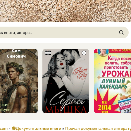
.com
»
🟢Документальные книги
»
Прочая документальная литерат