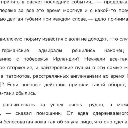
принять в расчет последние события… — продолж
впервые за все это время моргнув и с какой-то пре
ью двигая губами при каждом слове, — дело приним
иллскую тюрьму известия с воли не доходят. Что слу
германские адмиралы решились наконец 
танию с побережья Ирландии? Неужели все-так
ое вторжение, и кайзеровские пушки в эти самые м
за патриотов, расстрелянных англичанами во время 
1]? Если военные действия приняли такой оборот, 
-таки сбылись.
рассчитывать на успех очень трудно, а мож
о, — сказал помощник. От едва сдерживаемог
и белесоватая кожа так обтянула лицо, что оно сдел