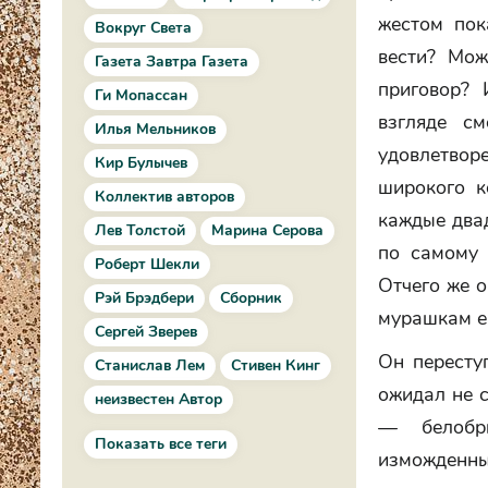
жестом пок
Вокруг Света
вести? Мож
Газета Завтра Газета
приговор? 
Ги Мопассан
взгляде см
Илья Мельников
удовлетвор
Кир Булычев
широкого к
Коллектив авторов
каждые два
Лев Толстой
Марина Серова
по самому 
Роберт Шекли
Отчего же о
Рэй Брэдбери
Сборник
мурашкам е
Сергей Зверев
Он пересту
Станислав Лем
Стивен Кинг
ожидал не 
неизвестен Автор
— белобры
Показать все теги
изможденны