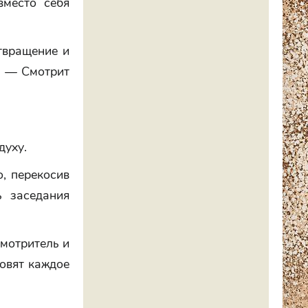
место себя
твращение и
т. — Смотрит
духу.
, перекосив
 заседания
смотритель и
овят каждое