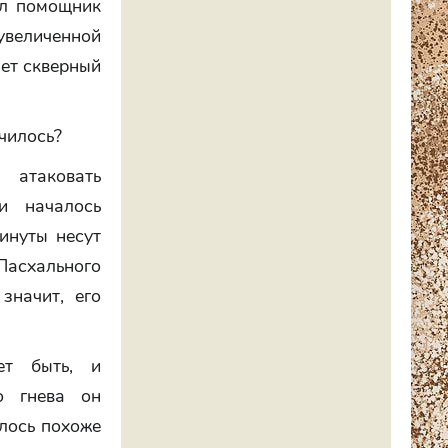
ал помощник
увеличенной
ает скверный
чилось?
атаковать
и началось
инуты несут
Пасхального
значит, его
ет быть, и
о гнева он
алось похоже