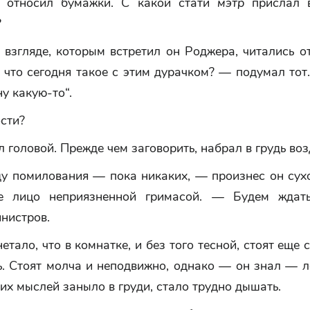
и относил бумажки. С какой стати
мэтр
прислал в
?
 взгляде, которым встретил он Роджера, читались о
 что сегодня такое с этим дурачком? — подумал то
ну какую-то“.
сти?
 головой. Прежде чем заговорить, набрал в грудь воз
у помилования — пока никаких, — произнес он сухо
ое лицо неприязненной гримасой. — Будем ждать
нистров.
етало, что в комнатке, и без того тесной, стоят еще 
ь. Стоят молча и неподвижно, однако — он знал — л
тих мыслей заныло в груди, стало трудно дышать.