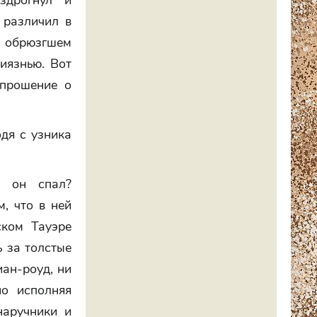
здрогнул и
 различил в
а обрюзгшем
иязнью. Вот
 прошение о
дя с узника
е он спал?
, что в ней
ском Тауэре
 за толстые
иан-роуд, ни
но исполняя
наручники и