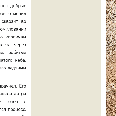
инес добрые
ров отменил
 сквозит во
помиловании
ью кирпичам
лева, через
х, пробитых
атого неба.
чего ледяным
рачнел. Его
щников
мэтра
тый юнец с
ся процесс,