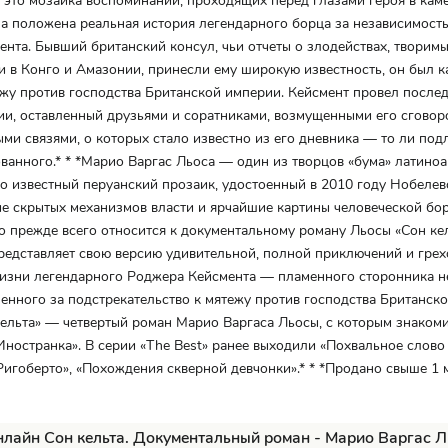
 это мозаика воспоминаний, проходящих перед глазами героя в кам
а положена реальная история легендарного борца за независимост
нта. Бывший британский консул, чьи отчеты о злодействах, творим
 в Конго и Амазонии, принесли ему широкую известность, он был к
жу против господства Британской империи. Кейсмент провел послед
и, оставленный друзьями и соратниками, возмущенными его сговор
ми связями, о которых стало известно из его дневника — то ли подл
анного.* * *Марио Варгас Льоса — один из творцов «бума» латино
о известный перуанский прозаик, удостоенный в 2010 году Нобеле
е скрытых механизмов власти и ярчайшие картины человеческой бор
о прежде всего относится к документальному роману Льосы «Сон кель
редставляет свою версию удивительной, полной приключений и гре
изни легендарного Роджера Кейсмента — пламенного сторонника н
енного за подстрекательство к мятежу против господства Британск
ельта» — четвертый роман Марио Варгаса Льосы, с которым знакоми
Иностранка». В серии «The Best» ранее выходили «Похвальное слово 
Ригоберто», «Похождения скверной девчонки».* * *Продано свыше 1
нлайн Сон кельта. Документальный роман - Марио Варгас 