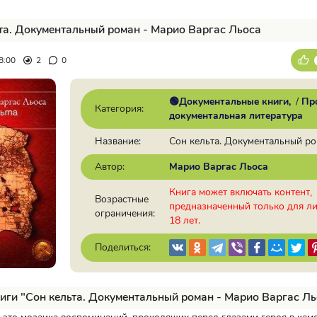
та. Документальный роман - Марио Варгас Льоса
8:00
2
0
🟢Документальные книги
/
Пр
Категория:
документальная литература
Название:
Сон кельта. Документальный р
Автор:
Марио Варгас Льоса
Книга может включать контент,
Возрастные
предназначенный только для л
ограничения:
18 лет.
Поделиться:
иги "Сон кельта. Документальный роман - Марио Варгас Ль