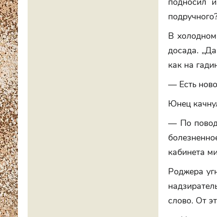
подносил 
подручного
В холодном
досада. „Да
как на гади
— Есть ново
Юнец качнул
— По повод
болезненн
кабинета ми
Роджера угн
надзирател
слово. От э