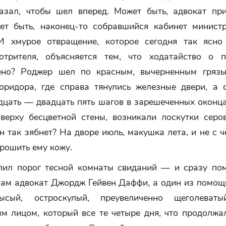
азал, чтобы шел вперед. Может быть, адвокат пр
ет быть, наконец-то собравшийся кабинет минист
И хмурое отвращение, которое сегодня так ясно
отрителя, объясняется тем, что ходатайство о 
ено? Роджер шел по красным, вычерненным гряз
оридора, где справа тянулись железные двери, а с
дцать — двадцать пять шагов в зарешеченных оконца
верху бесцветной стены, возникали лоскутки серов
н так зябнет? На дворе июль, макушка лета, и не с 
рошить ему кожу.
пил порог тесной комнаты свиданий — и сразу пом
сам адвокат Джордж Гейвен Даффи, а один из помо
сый, остроскулый, преувеличенно щеголева
м лицом, который все те четыре дня, что продолжал