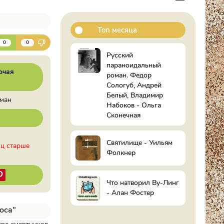
Топ месяца
К
0
0
Русский
параноидальный
очая
роман. Федор
Сологуб, Андрей
Белый, Владимир
оман
Набоков - Ольга
Сконечная
Святилище - Уильям
иц старше
Фолкнер
Что натворил Ву-Линг
- Алан Фостер
оса"