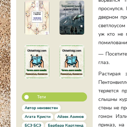
ворвался 
проснулся.
дверном пр
светлоусом
уж кто не 
помиловани
— Посетите
глаз.
Растирая 
Пентонвилл
теряется п
Теги
слышны кур
стены не пр
Автор неизвестен
гомон Изли
Агата Кристи
Айзек Азимов
приказ, на
БСЭ БСЭ
Барбара Картленд