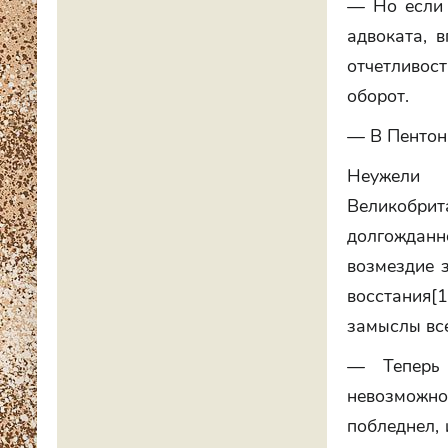
— Но если 
адвоката, 
отчетливост
оборот.
— В Пентонв
Неужели 
Великобри
долгожданн
возмездие 
восстания[
замыслы все
— Теперь 
невозможн
побледнел, 