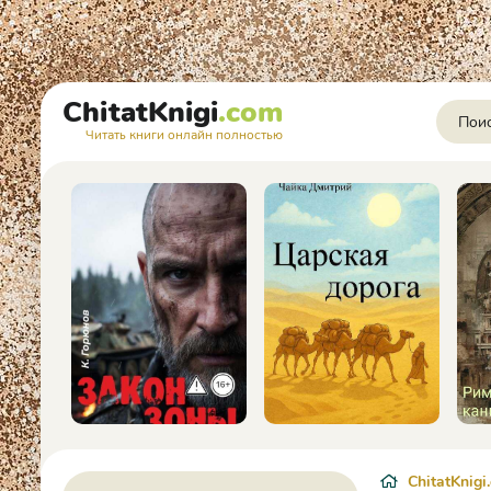
ChitatKnigi
.com
Читать книги онлайн полностью
ChitatKnigi