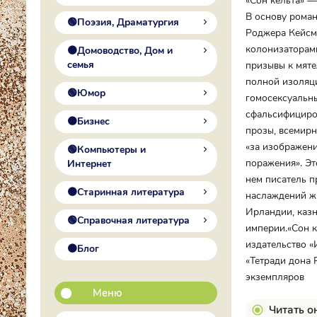
«Сон кельта» —
В основу роман
🟢Поэзия, Драматургия
Роджера Кейсме
колонизаторами
🟠Домоводство, Дом и
семья
призывы к мяте
полной изоляци
🟢Юмор
гомосексуальны
сфальсифициров
🟠Бизнес
прозы, всемирн
«за изображени
🟢Компьютеры и
поражения». Эт
Интернет
нем писатель п
🟠Старинная литература
наслаждений ж
Ирландии, казн
🟢Справочная литература
империи.«Сон к
издательство «
🟠Блог
«Тетради дона 
экземпляров
Меню
Читать о