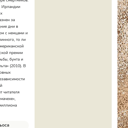
ере смертников.
ь Ирландии
ых
азнен за
ние дни в
ом с немцами и
инного, то ли
американской
вской премии
ьбы, бунта и
та» (2010). В
ховных
езависимости
ой
т читателя
мачехе»,
 миллиона
Льоса