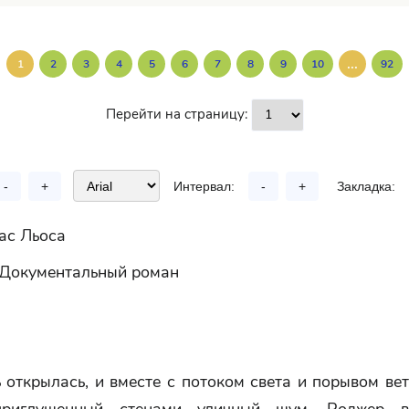
...
1
2
3
4
5
6
7
8
9
10
92
Перейти на страницу:
-
+
Интервал:
-
+
Закладка:
ас Льоса
. Документальный роман
 открылась, и вместе с потоком света и порывом ве