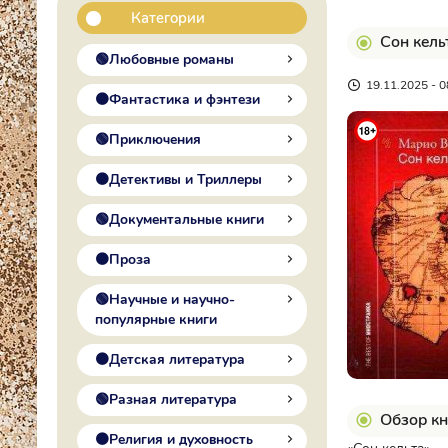
Категории
Сон кель
🟢Любовные романы
19.11.2025 - 0
🟠Фантастика и фэнтези
🟢Приключения
🟠Детективы и Триллеры
🟢Документальные книги
🟠Проза
🟢Научные и научно-
популярные книги
🟠Детская литература
🟢Разная литература
Обзор кн
🟠Религия и духовность