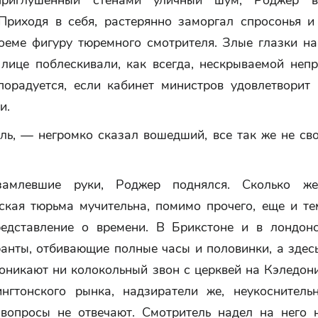
приглушенный стенами уличный шум, Роджер в
 Приходя в себя, растерянно заморгал спросонья и
оеме фигуру тюремного смотрителя. Злые глазки н
 лице поблескивали, как всегда, нескрываемой непр
порадуется, если кабинет министров удовлетворит
и.
ль, — негромко сказал вошедший, все так же не сво
замлевшие руки, Роджер поднялся. Сколько ж
ская тюрьма мучительна, помимо прочего, еще и тем
редставление о времени. В Брикстоне и в лондон
анты, отбивающие полные часы и половинки, а здесь
оникают ни колокольный звон с церквей на Кэледон
нгтонского рынка, надзиратели же, неукоснитель
 вопросы не отвечают. Смотритель надел на него 