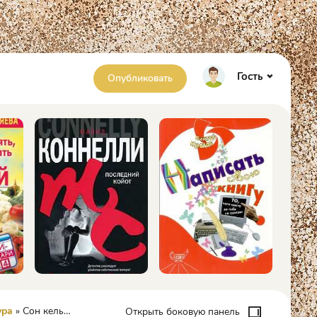
Гость
Опубликовать
ура
» Сон кельта. Документальный роман - Марио Варгас Льоса
Открыть боковую панель