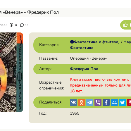
 «Венера» - Фредерик Пол
8:00
0
0
🟠Фантастика и фэнтези
/
Нау
Категория:
Фантастика
Название:
Операция «Венера»
Автор:
Фредерик Пол
Книга может включать контент,
Возрастные
предназначенный только для л
ограничения:
18 лет.
Поделиться:
Год:
1965