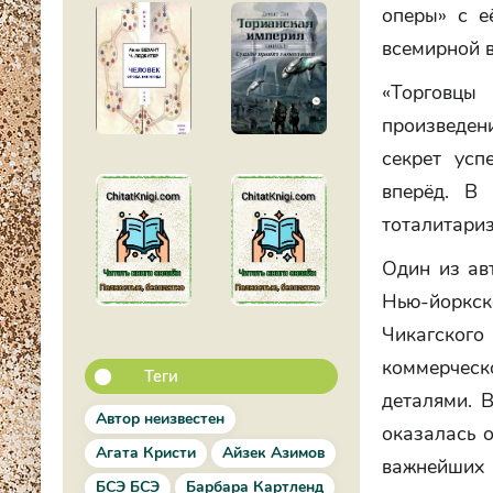
оперы» с е
всемирной 
«Торговцы
произведен
секрет усп
вперёд. В 
тоталитариз
Один из ав
Нью-йоркс
Чикагского
коммерческ
Теги
деталями. 
Автор неизвестен
оказалась о
Агата Кристи
Айзек Азимов
важнейших 
БСЭ БСЭ
Барбара Картленд