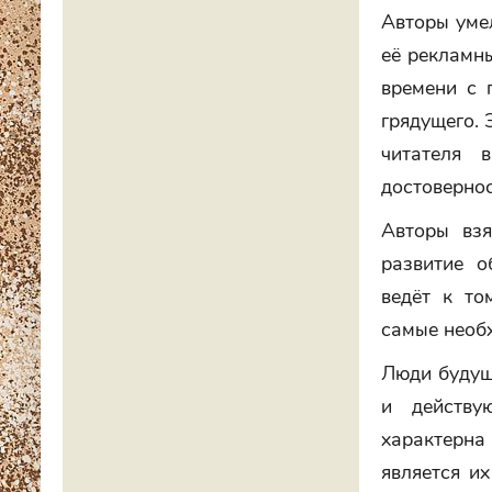
Авторы уме
её рекламн
времени с 
грядущего. 
читателя 
достовернос
Авторы взя
развитие о
ведёт к то
самые необ
Люди будущ
и действу
характерна
является и