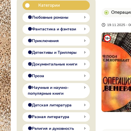
Категории
Операция
🟢Любовные романы
19.11.2025 - 0
🟠Фантастика и фэнтези
🟢Приключения
🟠Детективы и Триллеры
🟢Документальные книги
🟠Проза
🟢Научные и научно-
популярные книги
🟠Детская литература
🟢Разная литература
🟠Религия и духовность