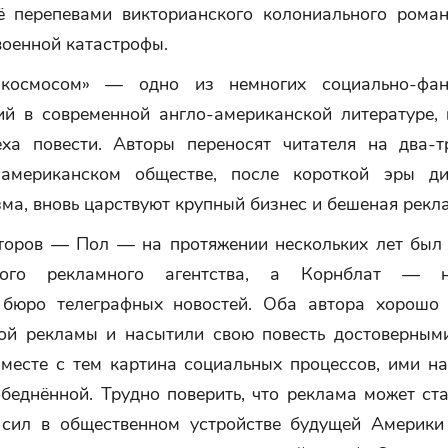
ё перепевами викторианского колониального рома
военной катастрофы.
 космосом» — одно из немногих социально-фант
ий в современной англо-американской литературе,
еха повести. Авторы переносят читателя на два-т
американском обществе, после короткой эры ди
ма, вновь царствуют крупный бизнес и бешеная рекл
торов — Пол — на протяжении нескольких лет был
кого рекламного агентства, а Корнблат — н
 бюро телеграфных новостей. Оба автора хорошо
ой рекламы и насытили свою повесть достоверным
Вместе с тем картина социальных процессов, ими на
беднённой. Трудно поверить, что реклама может ст
сил в общественном устройстве будущей Америки