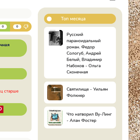
Топ месяца
К
0
0
Русский
параноидальный
чная
роман. Федор
Сологуб, Андрей
Белый, Владимир
Набоков - Ольга
Сконечная
Святилище - Уильям
иц старше
Фолкнер
Что натворил Ву-Линг
- Алан Фостер