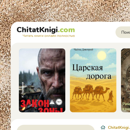
ChitatKnigi
.com
Читать книги онлайн полностью
ChitatKnigi