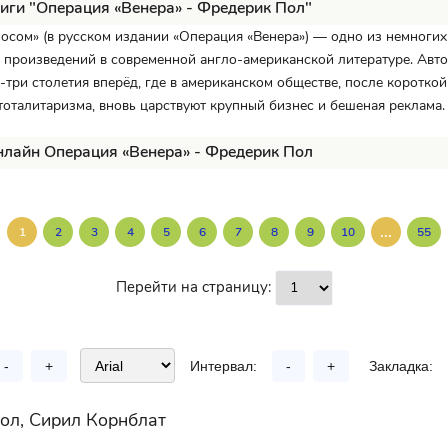
иги "Операция «Венера» - Фредерик Пол"
осом» (в русском издании «Операция «Венера») — одно из немногих
 произведений в современной англо-американской литературе. Авт
а-три столетия вперёд, где в американском обществе, после короткой
тоталитаризма, вновь царствуют крупный бизнес и бешеная реклама.
нлайн Операция «Венера» - Фредерик Пол
...
1
2
3
4
5
6
7
8
9
10
55
Перейти на страницу:
-
+
Интервал:
-
+
Закладка:
ол, Сирил Корнблат