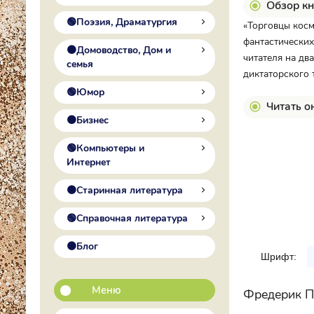
Обзор кн
🟢Поэзия, Драматургия
«Торговцы косм
фантастических
🟠Домоводство, Дом и
читателя на дв
семья
диктаторского 
🟢Юмор
Читать о
🟠Бизнес
🟢Компьютеры и
Интернет
🟠Старинная литература
🟢Справочная литература
🟠Блог
Шрифт:
Меню
Фредерик П