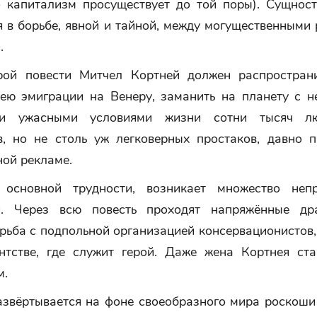
то капитализм просуществует до той поры). Сущност
я в борьбе, явной и тайной, между могущественными
.
рой повести Митчел Кортней должен распростран
ею эмиграции на Венеру, заманить на планету с 
и ужасными условиями жизни сотни тысяч лю
в, но не столь уж легковерных простаков, давно 
ной рекламе.
 основной трудности, возникает множество непр
й. Через всю повесть проходят напряжённые др
рьба с подпольной организацией консервационистов,
нтстве, где служит герой. Даже жена Кортнея ста
м.
азвёртывается на фоне своеобразного мира роскоши 