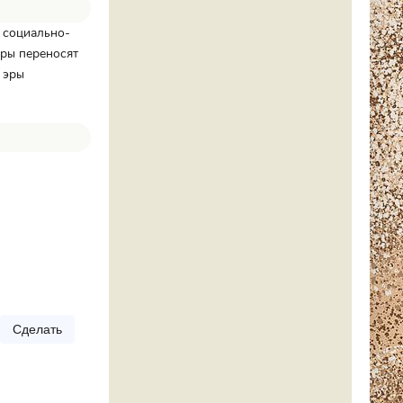
 социально-
оры переносят
 эры
Сделать