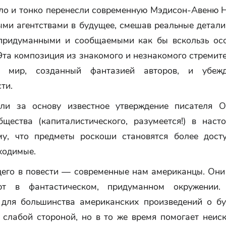
ло и тонко перенесли современную Мэдисон-Авеню 
ыми агентствами в будущее, смешав реальные детали
придуманными и сообщаемыми как бы вскользь ос
Эта композиция из знакомого и незнакомого стремит
в мир, созданный фантазией авторов, и убеж
ти.
ли за основу известное утверждение писателя О
бщества (капиталистического, разумеется!) в наст
му, что предметы роскоши становятся более дост
ходимые.
его в повести — современные нам американцы. Они
ют в фантастическом, придуманном окружении.
 для большинства американских произведений о б
х слабой стороной, но в то же время помогает неис