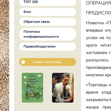
ТОП 100
ОПЕРАЦИЯ
Блог
ПРЕДИСЛО
Обратная связь
Новелла «Пл
впервые оп
Политика
конфиденциальности
успех не т
круга чит
Правообладателям
заглавием «
разошлась
Самые читаемые
произведе
многими кр
«Торговцы к
время упад
закрыватьс
жанра пре