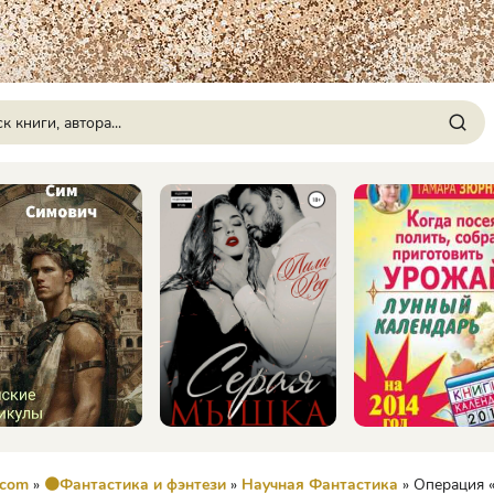
.com
»
🟠Фантастика и фэнтези
»
Научная Фантастика
» Операция «Венер