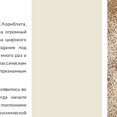
С.Корнблата,
ла огромный
ма широкого
здание под
 много раз и
ассическим
признанным
появились во
огда начали
 поклонники
осмической