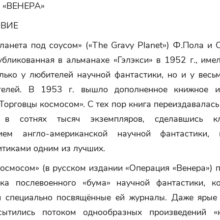
 «ВЕНЕРА»
ВИЕ
анета под соусом» («The Gravy Planet») Ф.Пола и 
убликованная в альманахе «Гэлэкси» в 1952 г., име
олько у любителей научной фантастики, но и у весь
ателей. В 1953 г. вышло дополненное книжное и
Торговцы космосом». С тех пор книга переиздавалась
 в сотнях тысяч экземпляров, сделавшись кл
нием англо-американской научной фантастики, 
итиками одним из лучших.
осмосом» (в русском издании «Операция «Венера») 
ка послевоенного «бума» научной фантастики, к
я специально посвящённые ей журналы. Даже ярые
сытились потоком однообразных произведений «к