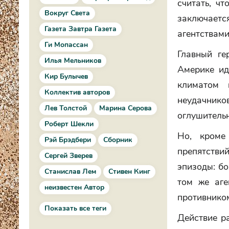
считать, ч
Вокруг Света
заключаетс
Газета Завтра Газета
агентствами
Ги Мопассан
Главный ге
Илья Мельников
Америке ид
Кир Булычев
климатом 
Коллектив авторов
неудачнико
Лев Толстой
Марина Серова
оглушитель
Роберт Шекли
Но, кроме
Рэй Брэдбери
Сборник
препятстви
Сергей Зверев
эпизоды: бо
Станислав Лем
Стивен Кинг
том же аге
неизвестен Автор
противнико
Показать все теги
Действие р