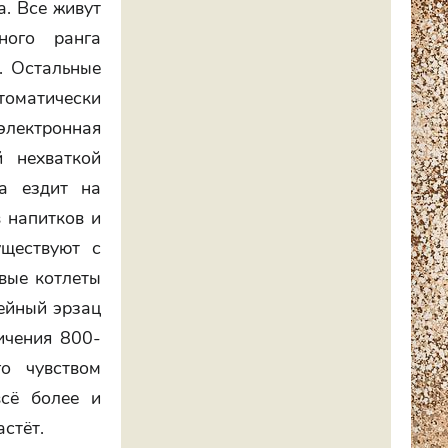
. Все живут
ного ранга
. Остальные
томатически
лектронная
 нехваткой
ва ездит на
 напитков и
уществуют с
вые котлеты
ейный эрзац
ичения 800-
о чувством
всё более и
стёт.