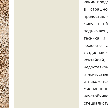
каким пред
в страшно
предоставл
живут в об
поднимающ
техника и
горючего. 
«кадиллаке
коктейлей,
недостатко
и искусств
и лакомятс
миллионно
неустойчив
специалисты