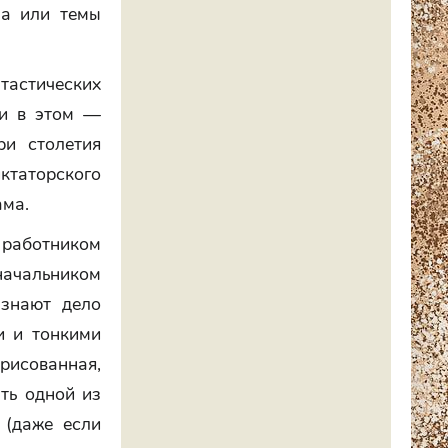
на или темы
астических
 и в этом —
ри столетия
ктаторского
ама.
 работником
ачальником
 знают дело
и и тонкими
рисованная,
ать одной из
 (даже если