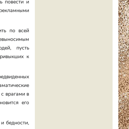
ь повести и
 рекламными
ить по всей
невыносимым
дей, пусть
привыкших к
едвиденных
аматические
 с врагами в
новится его
и бедности,