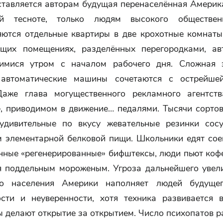
ставляется авторам будущая перенаселённая Америка
й тесноте, только людям высокого обществен
яются отдельные квартиры в две крохотные комнаты
щих помещениях, разделённых перегородками, ав
имися утром с началом рабочего дня. Сложная э
 автоматические машины сочетаются с острейшей
Даже глава могущественного рекламного агентст
», приводимом в движение… педалями. Тысячи сортов
 удивительные по вкусу жевательные резинки сос
м элементарной белковой пищи. Школьники едят сое
енные «регенерированные» бифштексы, люди пьют коф
я поддельным мороженым. Угроза дальнейшего увел
го населения Америки наполняет людей будущег
ости и неуверенности, хотя техника развивается 
 делают открытие за открытием. Число психопатов ра