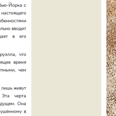
Нью-Йорка с
 настоящего
обенностями
ельно вводит
дает в его
руэлла, что
оящее время
упными, чем
 лишь живут
 Эта черта
удущем. Она
кушённому в