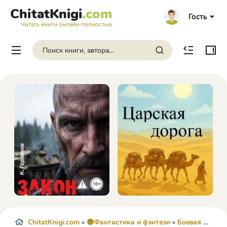
ChitatKnigi
.com
Гость
Читать книги онлайн полностью
ChitatKnigi.com
»
🟠Фантастика и фэнтези
»
Боевая фантастика