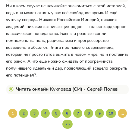
Ни в коем случае не начинайте знакомиться с этой историей,
ведь она может отнять у вас всё свободное время. И ещё
чуточку сверху… Никаких Российских Империй, никаких
академий, никаких загнивающих родов — только хардкорное
классическое попаданство. Баяны и розовые сопли
помножены на ноль, рационализм и прогрессорство
возведены в абсолют. Книга про нашего современника,
который не просто готов выжить в новом мире, но и поставить
его раком. А что ещё можно ожидать от программиста,
получившего идеальный дар, позволяющий всецело раскрыть
его потенциал?..
Читать онлайн Кукловод (СИ) - Сергей Полев
...
1
2
3
4
5
6
7
8
9
10
75