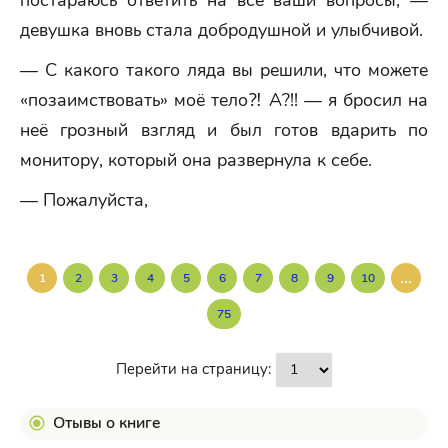
постараюсь ответить на все ваши вопросы, —
девушка вновь стала добродушной и улыбчивой.
— С какого такого ляда вы решили, что можете
«позаимствовать» моё тело⁈ А?!! — я бросил на
неё грозный взгляд и был готов вдарить по
монитору, который она развернула к себе.
— Пожалуйста,
...
1
2
3
4
5
6
7
8
9
10
75
Перейти на страницу:
Отывы о книге