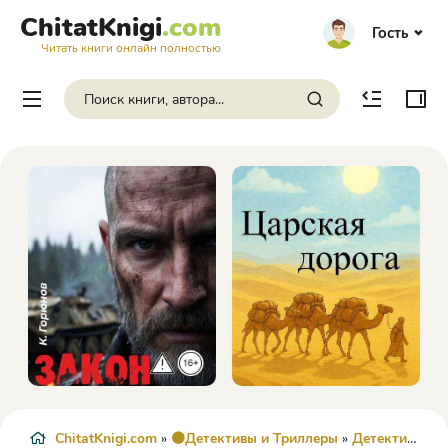
ChitatKnigi
.com
Гость
Читать книги онлайн полностью
ChitatKnigi.com
»
🟠Детективы и Триллеры
»
Детектив
» Су