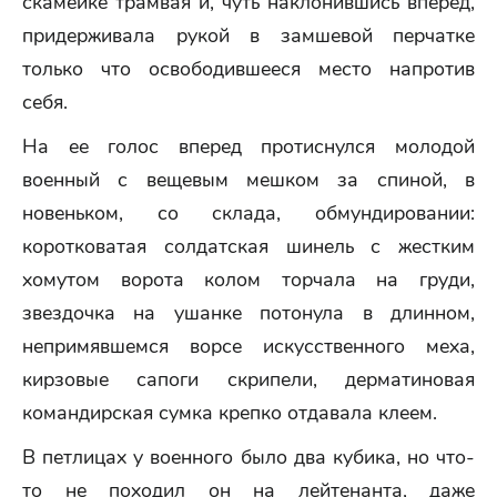
скамейке трамвая и, чуть наклонившись вперед,
придерживала рукой в замшевой перчатке
только что освободившееся место напротив
себя.
На ее голос вперед протиснулся молодой
военный с вещевым мешком за спиной, в
новеньком, со склада, обмундировании:
коротковатая солдатская шинель с жестким
хомутом ворота колом торчала на груди,
звездочка на ушанке потонула в длинном,
непримявшемся ворсе искусственного меха,
кирзовые сапоги скрипели, дерматиновая
командирская сумка крепко отдавала клеем.
В петлицах у военного было два кубика, но что-
то не походил он на лейтенанта, даже