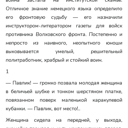
война застала на институтской скамье.
Отличное знание немецкого языка определило
его фронтовую судьбу — его назначили
инструктором-литератором газеты для войск
противника Волховского фронта. Постепенно и
непросто из наивного, неопытного юноши
выковывается умелый, решительный
политработник, храбрый и стойкий воин.
1
— Павлик! — громко позвала молодая женщина
в беличьей шубке и тонком шерстяном платке,
повязанном поверх маленькой каракулевой
кубанки. — Павлик, вот место!..
Женщина сидела на передней, у выхода,