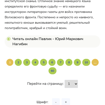
институтской скамье. Отличное знание немецкого языка
определило его фронтовую судьбу — его назначили
инструктором-литератором газеты для войск противника
Волховского фронта. Постепенно и непросто из наивного,
неопытного юноши выковывается умелый, решительный
политработник, храбрый и стойкий воин.
Читать онлайн Павлик - Юрий Маркович
Нагибин
...
1
2
3
4
5
6
7
8
9
10
60
Перейти на страницу:
Шрифт:
-
+