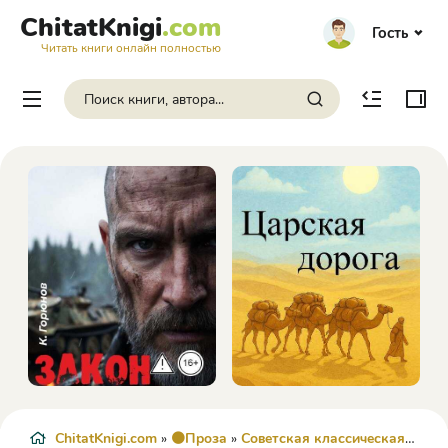
ChitatKnigi
.com
Гость
Читать книги онлайн полностью
ChitatKnigi.com
»
🟠Проза
»
Советская классическая проза