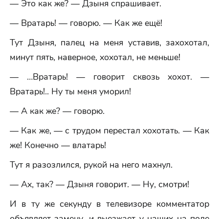
— Это как же? — Дзыня спрашивает.
— Вратарь! — говорю. — Как же ещё!
Тут Дзыня, палец на меня уставив, захохотал,
минут пять, наверное, хохотал, не меньше!
— …Вратарь! — говорит сквозь хохот. —
Вратарь!.. Ну ты меня уморил!
— А как же? — говорю.
— Как же, — с трудом перестал хохотать. — Как
же! Конечно — влатарь!
Тут я разозлился, рукой на него махнул.
— Ах, так? — Дзыня говорит. — Ну, смотри!
И в ту же секунду в телевизоре комментатор
объявляет замену, и выезжает у наших на поле