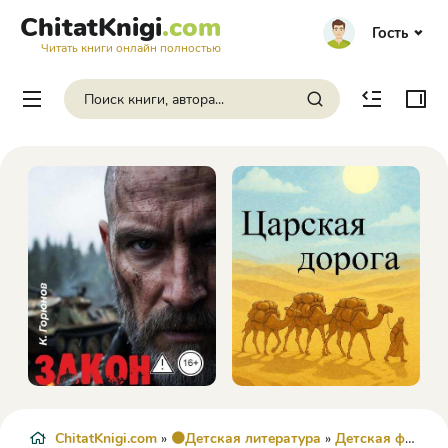
ChitatKnigi
.com
Гость
Читать книги онлайн полностью
ChitatKnigi.com
»
🟠Детская литература
»
Детская фантастика