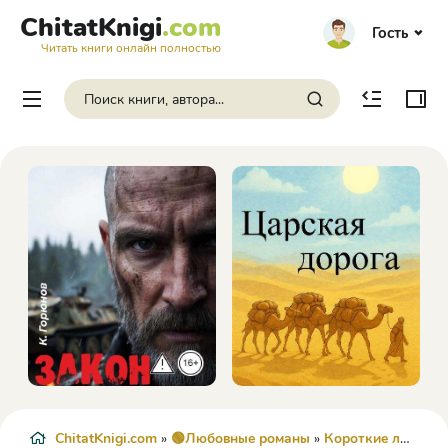
ChitatKnigi
.com
Гость
Читать книги онлайн полностью
ChitatKnigi.com
»
🟢Любовные романы
»
Короткие любовные романы