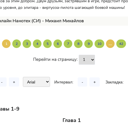
ов за этим добром. Двум друзьям, застрявшим в игре, предстоит про
о уровня, до элитара - виртуоза-пилота шагающей боевой машины!
нлайн Нанотех (СИ) - Михаил Михайлов
...
1
2
3
4
5
6
7
8
9
10
42
Перейти на страницу:
-
+
Интервал:
-
+
Закладка:
лавы 1-9
лава 1