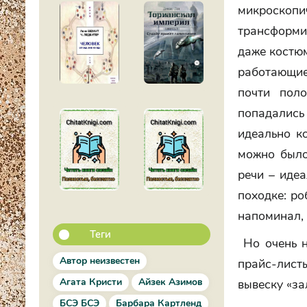
микроскоп
трансформи
даже костю
работающие
почти пол
попадались
идеально к
можно было
речи – иде
походке: ро
напоминал, 
Теги
Но очень н
Автор неизвестен
прайс-листы
Агата Кристи
Айзек Азимов
вывеску «за
БСЭ БСЭ
Барбара Картленд