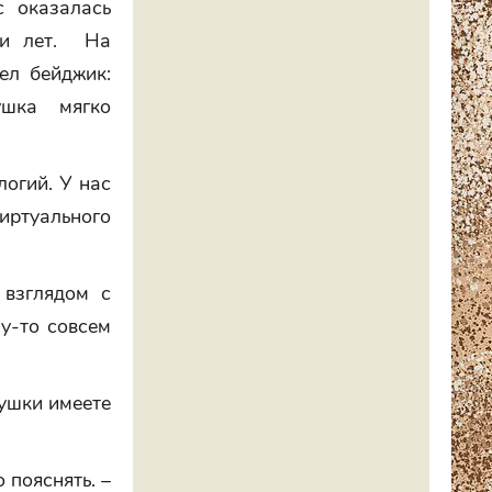
с оказалась
ти лет. На
ел бейджик:
ушка мягко
логий. У нас
ртуального
 взглядом с
му-то совсем
рушки имеете
 пояснять. –