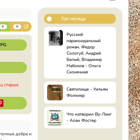
Топ месяца
К
0
0
Русский
параноидальный
RPG
роман. Федор
Сологуб, Андрей
Белый, Владимир
Набоков - Ольга
Сконечная
иц старше
Святилище - Уильям
Фолкнер
Что натворил Ву-Линг
- Алан Фостер
полные добра и