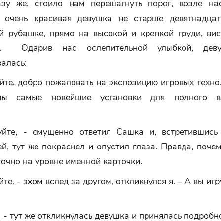
у же, стоило нам перешагнуть порог, возле на
и очень красивая девушка не старше девятнадца
й рубашке, прямо на высокой и крепкой груди, вис
а. Одарив нас ослепительной улыбкой, дев
алась:
йте, добро пожаловать на экспозицию игровых техно
ены самые новейшие установки для полного ви
уйте, - смущенно ответил Сашка и, встретившись
й, тут же покраснел и опустил глаза. Правда, поче
точно на уровне именной карточки.
йте, - эхом вслед за другом, откликнулся я. – А вы иг
, - тут же откликнулась девушка и принялась подробно