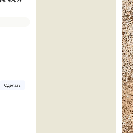
йти путь от
Сделать