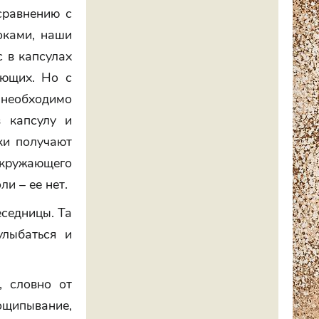
сравнению с
оками, наши
с в капсулах
ающих. Но с
 необходимо
в капсулу и
ки получают
ружающего
и – ее нет.
еседницы. Та
улыбаться и
, словно от
ощипывание,