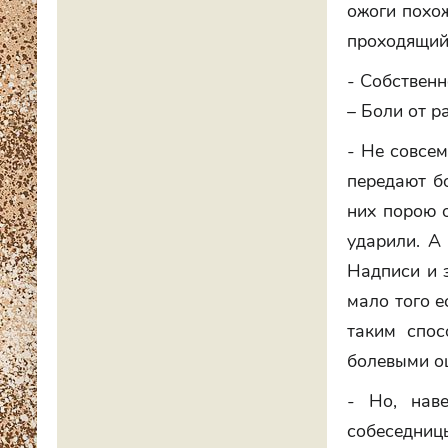
ожоги похож
проходящий 
- Собственн
– Боли от ра
- Не совсем
передают б
них порою о
ударили. А 
Надписи и з
мало того е
таким спос
болевыми ощ
- Но, нав
собеседни