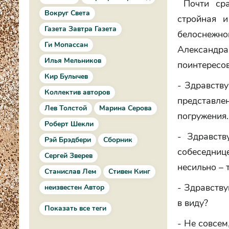
Почти сраз
Вокруг Света
стройная 
Газета Завтра Газета
белоснежно
Ги Мопассан
Александр
Илья Мельников
поинтересов
Кир Булычев
- Здравству
Коллектив авторов
представл
Лев Толстой
Марина Серова
погружения.
Роберт Шекли
- Здравств
Рэй Брэдбери
Сборник
собеседнице
Сергей Зверев
несильно – 
Станислав Лем
Стивен Кинг
- Здравству
неизвестен Автор
в виду?
Показать все теги
- Не совсем