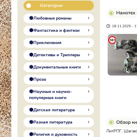
Категории
Нанотех 
🟢Любовные романы
18.11.2025 - 1
🟠Фантастика и фэнтези
🟢Приключения
🟠Детективы и Триллеры
🟢Документальные книги
🟠Проза
🟢Научные и научно-
популярные книги
🟠Детская литература
Обзор кн
🟢Разная литература
ЛитРПГ. Шагаю
🟠Религия и духовность