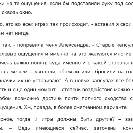
и на те ощущения, если бы подставили руку под со
сквозь окно.
о, это во всех играх так происходит, - вставил я свои 
н нет нигде.
 так, - поправила меня Александра. – Старые капсу
олевые ощущения и именно на это жалуются многие 
чень важно понять куда именно и с какой стороны 
так же чем – укололи, обожгли или сбросили на го
начки их не устраивают. А в новых капсулах все бо
сть и еще один момент – степень воздействия можно 
обом возможно достичь почти полного сходства 
ущения. Хм, правда, в более смягченном варианте.
ерное, тогда и игры должны быть другие? – зам
цы. – Ведь имеющиеся сейчас, заточены кон