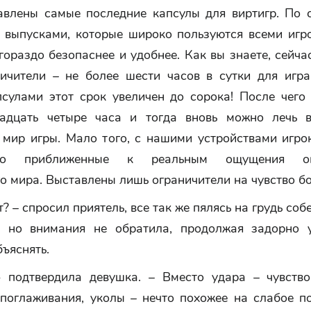
авлены самые последние капсулы для виртигр. По 
 выпусками, которые широко пользуются всеми игр
гораздо безопаснее и удобнее. Как вы знаете, сейча
ничители – не более шести часов в сутки для игр
сулами этот срок увеличен до сорока! После чего
адцать четыре часа и тогда вновь можно лечь 
в мир игры. Мало того, с нашими устройствами игро
ьно приближенные к реальным ощущения ок
о мира. Выставлены лишь ограничители на чувство бол
т? – спросил приятель, все так же пялясь на грудь соб
, но внимания не обратила, продолжая задорно 
ъяснять.
- подтвердила девушка. – Вместо удара – чувство
 поглаживания, уколы – нечто похожее на слабое п