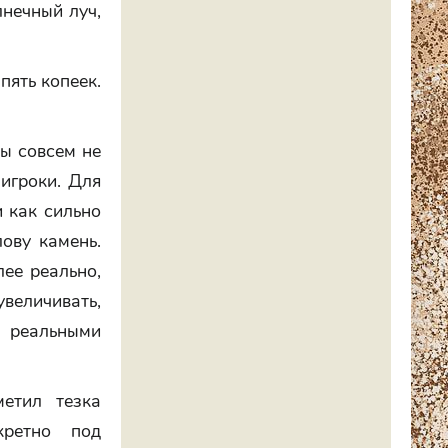
лнечный луч,
пять копеек.
лы совсем не
игроки. Для
и как сильно
лову камень.
лее реально,
увеличивать,
с реальными
етил тезка
кретно под