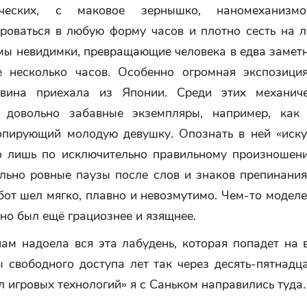
ических, с маковое зернышко, наномеханизмо
роваться в любую форму часов и плотно сесть на 
мы невидимки, превращающие человека в едва заметн
 несколько часов. Особенно огромная экспозици
овина приехала из Японии. Среди этих механиче
 довольно забавные экземпляры, например, как
опирующий молодую девушку. Опознать в ней «иску
 лишь по исключительно правильному произношен
ально ровные паузы после слов и знаков препинания
бот шел мягко, плавно и невозмутимо. Чем-то модел
но был ещё грациознее и язящнее.
ам надоела вся эта лабудень, которая попадет на 
 свободного доступа лет так через десять-пятнадц
л игровых технологий» я с Саньком направились туда.