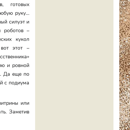
в, готовых
любую руку…
ый силуэт и
я роботов –
ских кукол
 вот этот –
сственника»
ию и ровной
. Да еще по
ей с подиума
витрины или
ать. Заметив