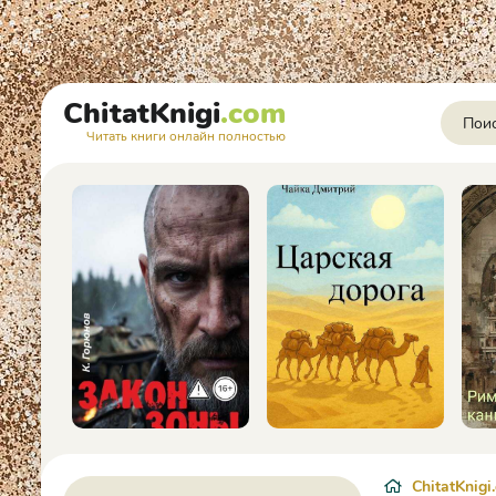
ChitatKnigi
.com
Читать книги онлайн полностью
ChitatKnigi