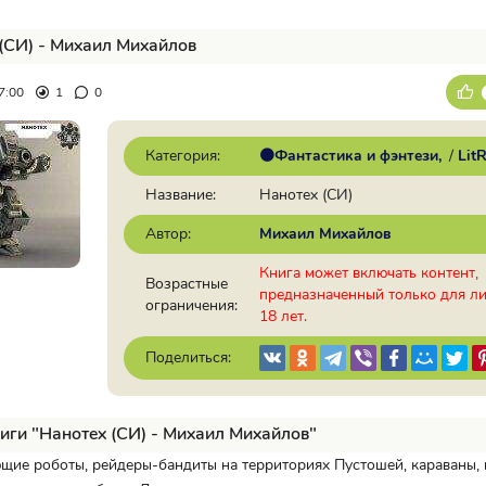
(СИ) - Михаил Михайлов
7:00
1
0
Категория:
🟠Фантастика и фэнтези
/
Lit
Название:
Нанотех (СИ)
Автор:
Михаил Михайлов
Книга может включать контент,
Возрастные
предназначенный только для л
ограничения:
18 лет.
Поделиться:
иги "Нанотех (СИ) - Михаил Михайлов"
щие роботы, рейдеры-бандиты на территориях Пустошей, караваны, 