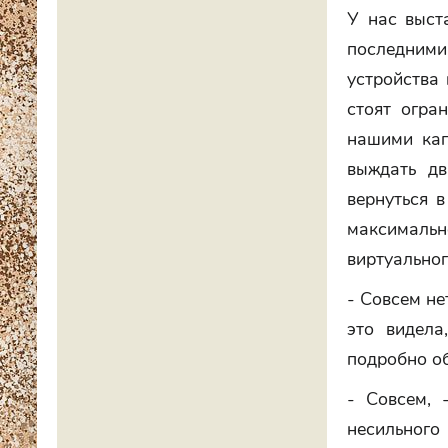
У нас выст
последними
устройства 
стоят огра
нашими кап
выждать дв
вернуться 
максимал
виртуальног
- Совсем не
это видела
подробно об
- Совсем, 
несильного