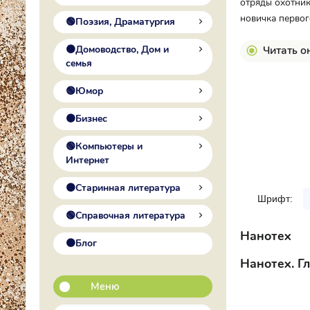
отряды охотник
новичка первог
🟢Поэзия, Драматургия
🟠Домоводство, Дом и
Читать о
семья
🟢Юмор
🟠Бизнес
🟢Компьютеры и
Интернет
🟠Старинная литература
Шрифт:
🟢Справочная литература
Нанотех
🟠Блог
Нанотех. Г
Меню
Г