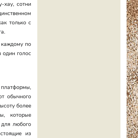
-хау, сотни
динственном
как только с
а.
 каждому по
в один голос
платформы,
от обычного
высоту более
ы, которые
 для любого
остоящие из