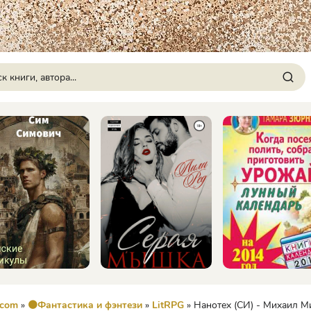
.com
»
🟠Фантастика и фэнтези
»
LitRPG
» Нанотех (СИ) - Михаил М