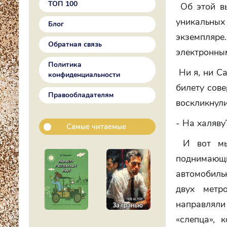
ТОП 100
Об этой вы
уникальных
Блог
экземпляре.
Обратная связь
электронным
Политика
Ни я, ни С
конфиденциальности
билету сове
Правообладателям
воскликнули
- На халяву
Самые читаемые
И вот мы 
поднимающи
автомобильн
двух метр
направляли
«слепца», 