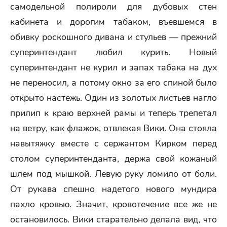
самодельной полироли для дубовых стен
кабинета и дорогим табаком, въевшемся в
обивку роскошного дивана и стульев — прежний
суперинтендант любил курить. Новый
суперинтендант не курил и запах табака на дух
не переносил, а потому окно за его спиной было
открыто настежь. Один из золотых листьев нагло
прилип к краю верхней рамы и теперь трепетал
на ветру, как флажок, отвлекая Вики. Она стояла
навытяжку вместе с сержантом Кирком перед
столом суперинтенданта, держа свой кожаный
шлем под мышкой. Левую руку ломило от боли.
От рукава спешно надетого нового мундира
пахло кровью. Значит, кровотечение все же не
остановилось. Вики старательно делала вид, что