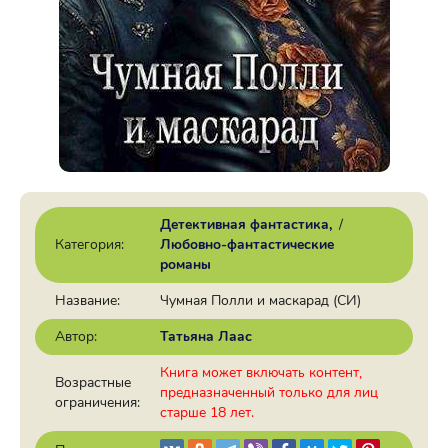
Детективная фантастика
/
Категория:
Любовно-фантастические
романы
Название:
Чумная Полли и маскарад (СИ)
Автор:
Татьяна Лаас
Книга может включать контент,
Возрастные
предназначенный только для лиц
ограничения:
старше 18 лет.