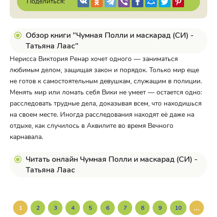
Поделиться:
Обзор книги "Чумная Полли и маскарад (СИ) -
Татьяна Лаас"
Нерисса Виктория Ренар хочет одного — заниматься
любимым делом, защищая закон и порядок. Только мир еще
не готов к самостоятельным девушкам, служащим в полиции.
Менять мир или ломать себя Вики не умеет — остается одно:
расследовать трудные дела, доказывая всем, что находишься
на своем месте. Иногда расследования находят её даже на
отдыхе, как случилось в Аквилите во время Вечного
карнавала.
Читать онлайн Чумная Полли и маскарад (СИ) -
Татьяна Лаас
...
1
2
3
4
5
6
7
8
9
10