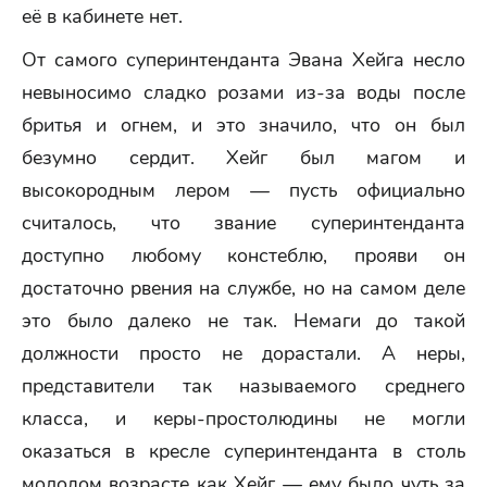
её в кабинете нет.
От самого суперинтенданта Эвана Хейга несло
невыносимо сладко розами из-за воды после
бритья и огнем, и это значило, что он был
безумно сердит. Хейг был магом и
высокородным лером — пусть официально
считалось, что звание суперинтенданта
доступно любому констеблю, прояви он
достаточно рвения на службе, но на самом деле
это было далеко не так. Немаги до такой
должности просто не дорастали. А неры,
представители так называемого среднего
класса, и керы-простолюдины не могли
оказаться в кресле суперинтенданта в столь
молодом возрасте как Хейг — ему было чуть за