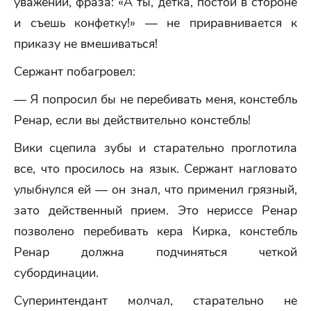
уважении, фраза: «А ты, детка, постой в стороне
и съешь конфетку!» — не приравнивается к
приказу не вмешиваться!
Сержант побагровел:
— Я попросил бы не перебивать меня, констебль
Ренар, если вы действительно констебль!
Вики сцепила зубы и старательно проглотила
все, что просилось на язык. Сержант нагловато
улыбнулся ей — он знал, что применил грязный,
зато действенный прием. Это нериссе Ренар
позволено перебивать кера Кирка, констебль
Ренар должна подчиняться четкой
субординации.
Суперинтендант молчал, старательно не