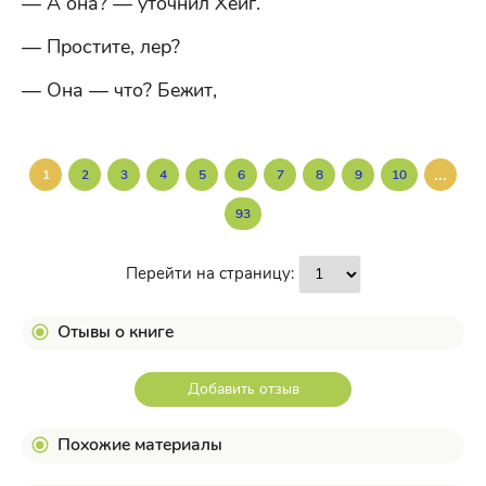
— А она? — уточнил Хейг.
— Простите, лер?
— Она — что? Бежит,
...
1
2
3
4
5
6
7
8
9
10
93
Перейти на страницу:
Отывы о книге
Добавить отзыв
Похожие материалы