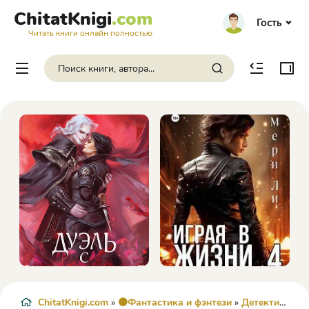
ChitatKnigi
.com
Гость
Читать книги онлайн полностью
ChitatKnigi.com
»
🟠Фантастика и фэнтези
»
Детективная фантастика