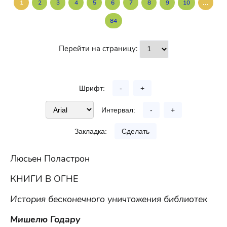
...
1
2
3
4
5
6
7
8
9
10
84
Перейти на страницу:
Шрифт:
-
+
Интервал:
-
+
Закладка:
Сделать
Люсьен Поластрон
КНИГИ В ОГНЕ
История бесконечного уничтожения библиотек
Мишелю Годару