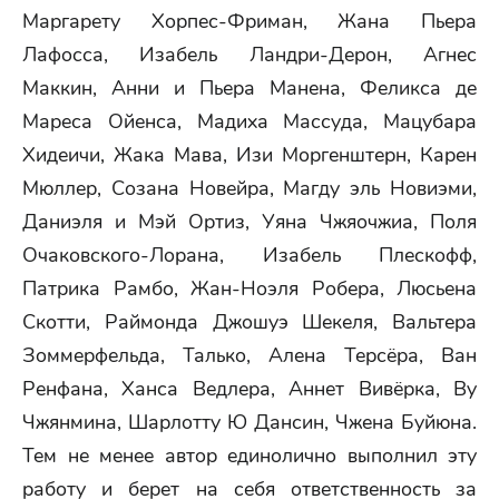
Маргарету Хорпес-Фриман, Жана Пьера
Лафосса, Изабель Ландри-Дерон, Агнес
Маккин, Анни и Пьера Манена, Феликса де
Мареса Ойенса, Мадиха Массуда, Мацубара
Хидеичи, Жака Мава, Изи Моргенштерн, Карен
Мюллер, Созана Новейра, Магду эль Новиэми,
Даниэля и Мэй Ортиз, Уяна Чжяочжиа, Поля
Очаковского-Лорана, Изабель Плескофф,
Патрика Рамбо, Жан-Ноэля Робера, Люсьена
Скотти, Раймонда Джошуэ Шекеля, Вальтера
Зоммерфельда, Талько, Алена Терсёра, Ван
Ренфана, Ханса Ведлера, Аннет Вивёрка, By
Чжянмина, Шарлотту Ю Дансин, Чжена Буйюна.
Тем не менее автор единолично выполнил эту
работу и берет на себя ответственность за