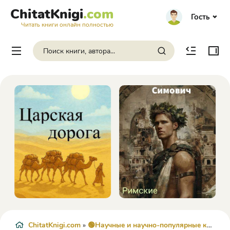
ChitatKnigi
.com
Гость
Читать книги онлайн полностью
ChitatKnigi.com
»
🟢Научные и научно-популярные книги
»