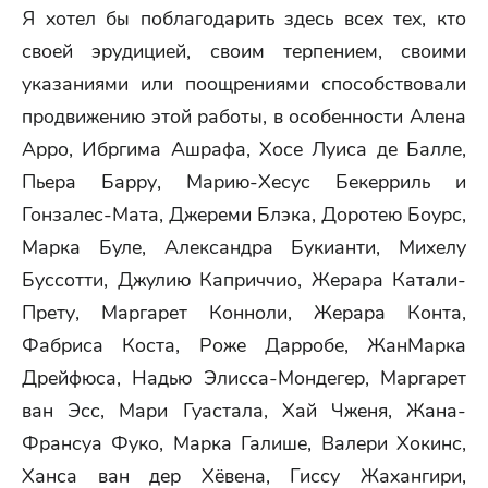
Я хотел бы поблагодарить здесь всех тех, кто
своей эрудицией, своим терпением, своими
указаниями или поощрениями способствовали
продвижению этой работы, в особенности Алена
Арро, Ибргима Ашрафа, Хосе Луиса де Балле,
Пьера Барру, Марию-Хесус Бекерриль и
Гонзалес-Мата, Джереми Блэка, Доротею Боурс,
Марка Буле, Александра Букианти, Михелу
Буссотти, Джулию Каприччио, Жерара Катали-
Прету, Маргарет Конноли, Жерара Конта,
Фабриса Коста, Роже Дарробе, ЖанМарка
Дрейфюса, Надью Элисса-Мондегер, Маргарет
ван Эсс, Мари Гуастала, Хай Чженя, Жана-
Франсуа Фуко, Марка Галише, Валери Хокинс,
Ханса ван дер Хёвена, Гиссу Жахангири,