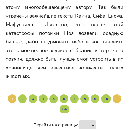
этому многообещающему автору. Так были
утрачены важнейшие тексты Каина, Сифа, Еноха,
Мафусаила… Известно, что после этой
катастрофы потомки Ноя возвели осадную
башню, дабы штурмовать небо и восстановить
это самое первое великое собрание, которое его
хозяин, должно быть, лучше смог устроить в их
хранилище, чем известное количество тупых
животных.
...
1
2
3
4
5
6
7
8
9
10
84
Перейти на страницу: