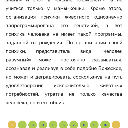
учиться только у мамы-кошки. Кроме этого,
организация психики животного однозначно
запрограммирована его генетикой, а вот
психика человека не имеет такой программы,
заданной от рождения. По организации своей
психики, представитель вида «человек
разумный» может постоянно развиваться,
осознавая и реализуя в себе подобие Божеское,
но может и деградировать, соскользнув на путь
удовлетворения исключительно животных
потребностей, утратив не только качества
человека, но и его облик.
...
1
2
3
4
5
6
7
8
9
10