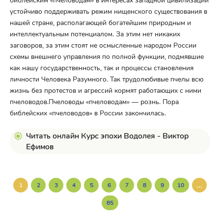
библейским «пчеловодам» в интересах западной цивилизации
устойчиво поддерживать режим нищенского существования в
нашей стране, располагающей богатейшим природным и
интеллектуальным потенциалом. За этим нет никаких
заговоров, за этим стоят не осмысленные народом России
схемы внешнего управления по полной функции, подмявшие
как нашу государственность, так и процессы становления
личности Человека Разумного. Так трудолюбивые пчелы всю
жизнь без протестов и агрессий кормят работающих с ними
пчеловодов.Пчеловоды «пчеловодам» — рознь. Пора
библейских «пчеловодов» в России закончилась.
Читать онлайн Курс эпохи Водолея - Виктор
Ефимов
...
1
2
3
4
5
6
7
8
9
10
85