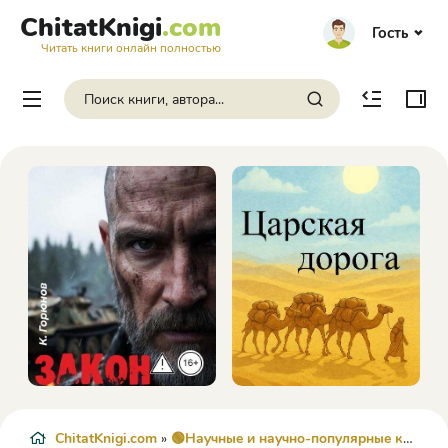
ChitatKnigi
.com
Гость
Читать книги онлайн полностью
ChitatKnigi.com
»
🟢Научные и научно-популярные книги
»