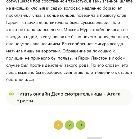
согнувшаяся под собственной тяжестью, в замызганной шляпе
на висящих клочьями седых волосах, медленно бормочет
проклятия. Луиза, в конце концов, поверила в правоту слов
Гарри – старуха действительно была сумасшедшей. Но от
этого не становилось легче. Миссис Мургатройд никогда не
заходила в дом, в ее угрозах не было ничего определенного,
она не угрожала насилием. Ее сгорбленная фигура всегда
маячила лишь за воротами. Обращение за помощью к
полиции не принесло бы пользы, и Гарри Лакстон в любом
случае был против действий такого рода. По его словам, это
лишь вызвало бы всеобщую симпатию по отношению к старой
бестолочи. …»
Читать онлайн Дело смотрительницы - Агата
Кристи
1
2
3