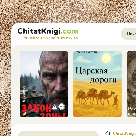
ChitatKnigi
.com
Читать книги онлайн полностью
ChitatKnigi