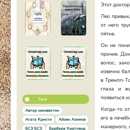
Этот доктор
Лео привык
от него тр
пятна.
Он не поним
прочие. Док
волос, зак
извечно ба
в Тремпл-То
глаза и ж
появиться и
Теги
Когда-то от
Автор неизвестен
его в лечеб
Агата Кристи
Айзек Азимов
манерного, 
БСЭ БСЭ
Барбара Картленд