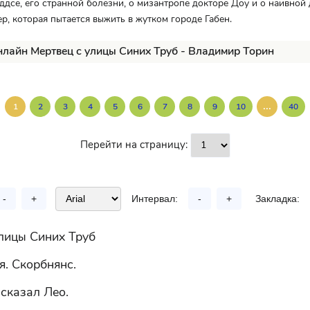
дсе, его странной болезни, о мизантропе докторе Доу и о наивной
р, которая пытается выжить в жутком городе Габен.
нлайн Мертвец с улицы Синих Труб - Владимир Торин
...
1
2
3
4
5
6
7
8
9
10
40
Перейти на страницу:
-
+
Интервал:
-
+
Закладка:
улицы Синих Труб
я. Скорбнянс.
 сказал Лео.