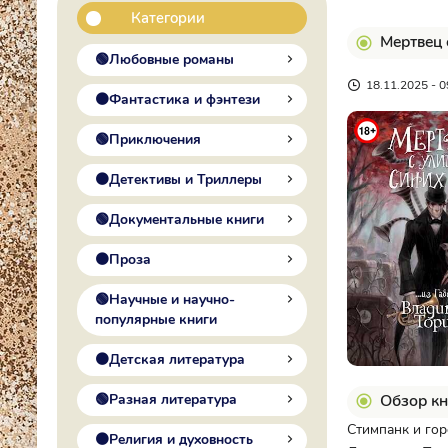
Категории
Мертвец 
🟢Любовные романы
18.11.2025 - 0
🟠Фантастика и фэнтези
🟢Приключения
🟠Детективы и Триллеры
🟢Документальные книги
🟠Проза
🟢Научные и научно-
популярные книги
🟠Детская литература
Обзор кн
🟢Разная литература
Стимпанк и гор
🟠Религия и духовность