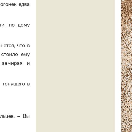
 огонек едва
ти, по дому
нется, что в
 стоило ему
, замирая и
 тонущего в
альцев. – Вы