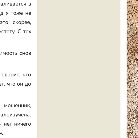
валивается в
д я тоже не
то, скорее,
стоту. С тех
имость снов
оворит, что
т, что он до
 мошенник,
малоизучена.
 нет ничего
».