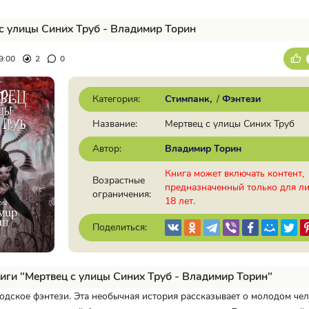
с улицы Синих Труб - Владимир Торин
9:00
2
0
Категория:
Стимпанк
/
Фэнтези
Название:
Мертвец с улицы Синих Труб
Автор:
Владимир Торин
Книга может включать контент,
Возрастные
предназначенный только для л
ограничения:
18 лет.
Поделиться:
иги "Мертвец с улицы Синих Труб - Владимир Торин"
одское фэнтези. Эта необычная история рассказывает о молодом че