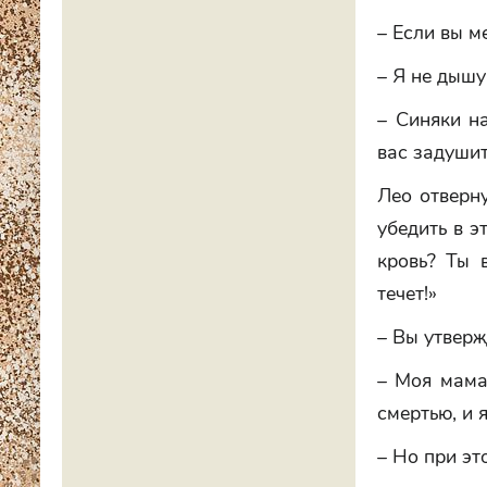
– Если вы м
– Я не дышу
– Синяки н
вас задушит
Лео отверну
убедить в э
кровь? Ты в
течет!»
– Вы утверж
– Моя мама
смертью, и 
– Но при эт