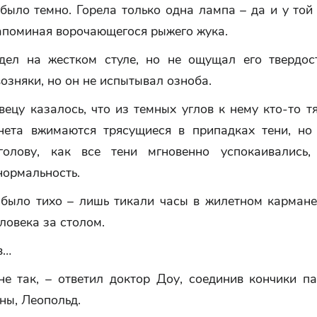
было темно. Горела только одна лампа – да и у той
напоминая ворочающегося рыжего жука.
дел на жестком стуле, но не ощущал его твердос
озняки, но он не испытывал озноба.
ецу казалось, что из темных углов к нему кто-то тя
нета вжимаются трясущиеся в припадках тени, но
голову, как все тени мгновенно успокаивались
нормальность.
 было тихо – лишь тикали часы в жилетном кармане
ловека за столом.
в…
не так, – ответил доктор Доу, соединив кончики п
ны, Леопольд.