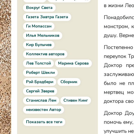
в жизни Лео
Вокруг Света
Понадобилс
Газета Завтра Газета
монстром, к
Ги Мопассан
душу. Вернее
Илья Мельников
Кир Булычев
Постепенно
Коллектив авторов
переулок Тр
Лев Толстой
Марина Серова
Доктор пр
Роберт Шекли
заслуживаю
Рэй Брэдбери
Сборник
было не пл
Сергей Зверев
мертвец мо
доктора сво
Станислав Лем
Стивен Кинг
неизвестен Автор
Доктор Доу
помочь ему,
Показать все теги
улучшить не