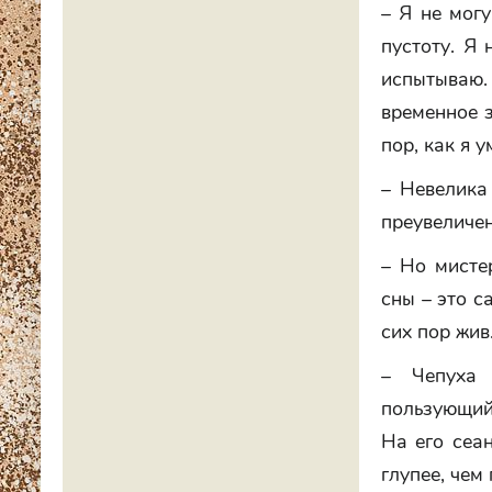
– Я не могу
пустоту. Я
испытываю.
временное з
пор, как я у
– Невелика
преувеличен
– Но мисте
сны – это с
сих пор жив
– Чепуха 
пользующийс
На его сеа
глупее, чем