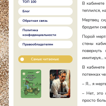
ТОП 100
В кабинете 
теплился, 
Блог
Мертвец си
Обратная связь
бродили скв
Политика
конфиденциальности
Порой мертв
стены каби
Правообладателям
повернуть 
имитируя… 
Самые читаемые
В кабинете
потемках че
– Я… я мерт
– Нет, это 
просто боль