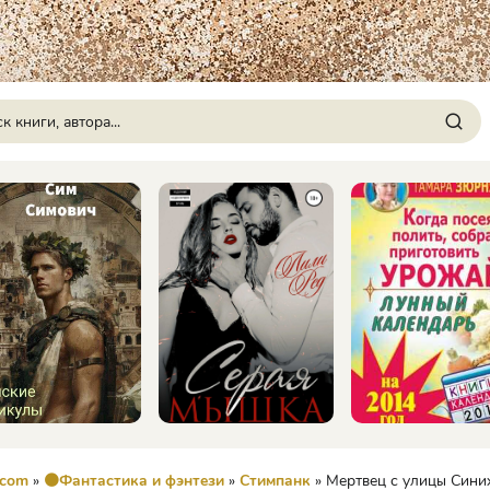
.com
»
🟠Фантастика и фэнтези
»
Стимпанк
» Мертвец с улицы Синих Труб 