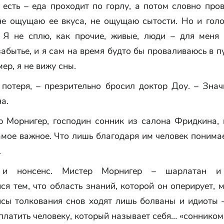
 есть – еда проходит по горлу, а потом словно про
 не ощущаю ее вкуса, не ощущаю сытости. Но и голо
 Я не сплю, как прочие, живые, люди – для меня э
абытье, и я сам на время будто бы проваливаюсь в пу
мер, я не вижу сны.
 потеря, – презрительно бросил доктор Доу. – Знач
а.
р Морнигер, господин сонник из салона Фридкина, г
амое важное. Что лишь благодаря им человек понимае
.
и нонсенс. Мистер Морнигер – шарлатан и
я тем, что область знаний, которой он оперирует, 
нсы толкования снов ходят лишь болваны и идиоты –
 платить человеку, который называет себя… «сонником