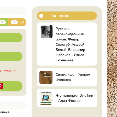
Топ месяца
К
0
0
Русский
параноидальный
роман. Федор
Сологуб, Андрей
Белый, Владимир
Набоков - Ольга
Сконечная
иц старше
Святилище - Уильям
Фолкнер
Что натворил Ву-Линг
- Алан Фостер
ловеке