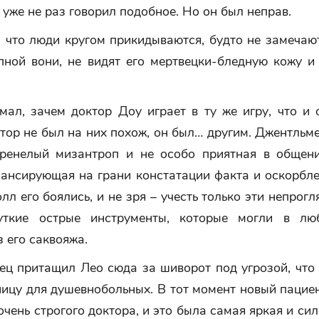
 уже не раз говорил подобное. Но он был неправ.
, что люди кругом прикидываются, будто не замечаю
упной вони, не видят его мертвецки-бледную кожу и
ал, зачем доктор Доу играет в ту же игру, что и 
тор не был на них похож, он был… другим. Джентльм
оренелый мизантроп и не особо приятная в общени
лансирующая на грани констатации факта и оскорбле
лл его боялись, и не зря – учесть только эти непрог
уткие острые инструменты, которые могли в лю
з его саквояжа.
ец притащил Лео сюда за шиворот под угрозой, что
ницу для душевнобольных. В тот момент новый пацие
очень строгого доктора, и это была самая яркая и си