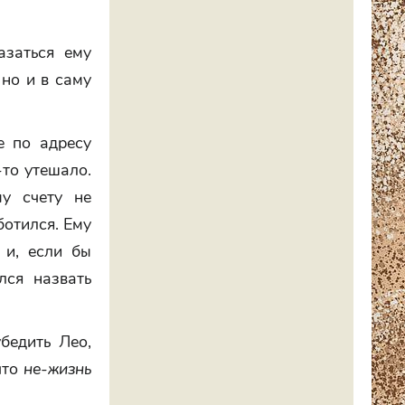
азаться ему
 но и в саму
е по адресу
-то утешало.
у счету не
отился. Ему
 и, если бы
лся назвать
бедить Лео,
что
не-жизнь