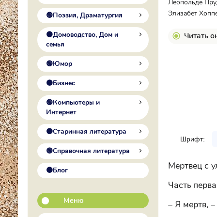
Леопольде Пруд
Элизабет Хоппе
🟢Поэзия, Драматургия
🟠Домоводство, Дом и
Читать о
семья
🟢Юмор
🟠Бизнес
🟢Компьютеры и
Интернет
🟠Старинная литература
Шрифт:
🟢Справочная литература
Мертвец с 
🟠Блог
Часть перва
Меню
– Я мертв, –