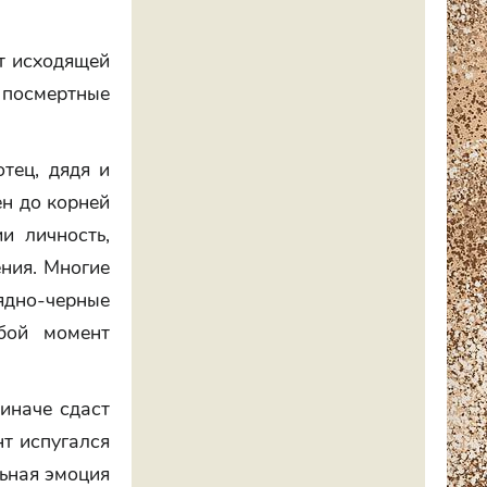
т исходящей
 посмертные
отец, дядя и
ен до корней
и личность,
ния. Многие
лядно-черные
бой момент
 иначе сдаст
нт испугался
льная эмоция