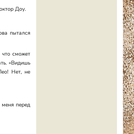
октор Доу.
ова пытался
и что сможет
ать. «Видишь
Лео! Нет, не
 меня перед