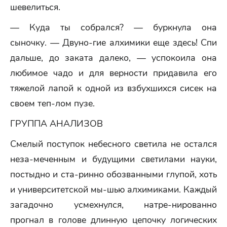
шевелиться.
— Куда ты собрался? — буркнула она
сыночку. — Двуно-гие алхимики еще здесь! Спи
дальше, до заката далеко, — успокоила она
любимое чадо и для верности придавила его
тяжелой лапой к одной из взбухшихся сисек на
своем теп-лом пузе.
ГРУППА АНАЛИЗОВ
Смелый поступок небесного светила не остался
неза-меченным и будущими светилами науки,
постыдно и ста-ринно обозванными глупой, хоть
и университетской мы-шью алхимиками. Каждый
загадочно усмехнулся, натре-нированно
прогнал в голове длинную цепочку логических