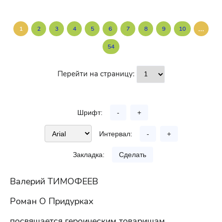
...
1
2
3
4
5
6
7
8
9
10
54
Перейти на страницу:
Шрифт:
-
+
Интервал:
-
+
Закладка:
Сделать
Валерий ТИМОФЕЕВ
Роман О Придурках
посвящается героическим товарищам,