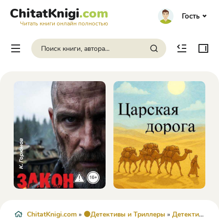
ChitatKnigi
.com
Гость
Читать книги онлайн полностью
ChitatKnigi.com
»
🟠Детективы и Триллеры
»
Детектив
» Ро