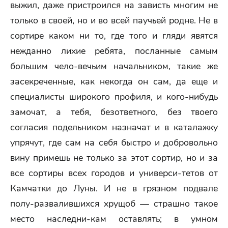
выжил, даже пристроился на зависть многим не
только в своей, но и во всей паучьей родне. Не в
сортире каком ни то, где того и гляди явятся
нежданно лихие ребята, посланные самым
большим чело-вечьим начальником, такие же
засекреченные, как некогда он сам, да еще и
специалисты широкого профиля, и кого-нибудь
замочат, а тебя, безответного, без твоего
согласия подельником назначат и в каталажку
упрячут, где сам на себя быстро и добровольно
вину примешь не только за этот сортир, но и за
все сортиры всех городов и универси-тетов от
Камчатки до Луны. И не в грязном подвале
полу-развалившихся хрущоб — страшно такое
место наследни-кам оставлять; в умном