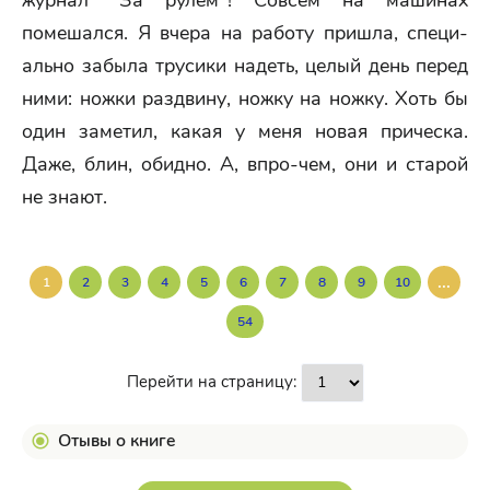
журнал "За рулем"! Совсем на машинах
помешался. Я вчера на работу пришла, специ-
ально забыла трусики надеть, целый день перед
ними: ножки раздвину, ножку на ножку. Хоть бы
один заметил, какая у меня новая прическа.
Даже, блин, обидно. А, впро-чем, они и старой
не знают.
...
1
2
3
4
5
6
7
8
9
10
54
Перейти на страницу:
Отывы о книге