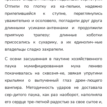
Отпили по глотку из ка-пельки, надежно
прилепившейся к ступне, переглянулись
уважительно и осоловело, погладили друг друга
длинными усиками-антеннами и продолжили
приятную трапезу: длинные хоботки
присосались к сухарику, а их единолич-ные
владельцы сладко захрапели.
С осени засушенная в паутине хозяйственного
паука мумифицированная муха лениво
покачивалась на сквозня-ке, звякая упругими
крыльями о выпученный глаз дрем-лющего
вампира. Методичность ударов не доставала
сер-дитого паука, как раз наоборот, наполняла
его сердце тре-петной радостью за свое сытое и,