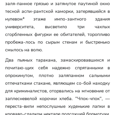
заля-панное грязью и затянутое паутиной окно
тесной аспи-рантской каморки, затерявшейся в
нулевом* этаже импо-зантного здания
университета, высветило три чахлых
сгорбленных фигурки ее обитателей, торопливо
пробежа-лось по сырым стенам и быстренько
смылось на волю.
Два пьяных таракана, замаскировавшихся и
почитаю-щих себя надежно спрятанными в
опрокинутом, плотно заляпанном сальными
отпечатками стакане, являющем со-бой находку
для криминалистов, оторвались на мгновение от
заплесневелой корочки хлеба. "Чпок-чпок", —
переста-вили непослушные худенькие лапки в
кроваво-сладком нектаре подсохшей бормотухи.