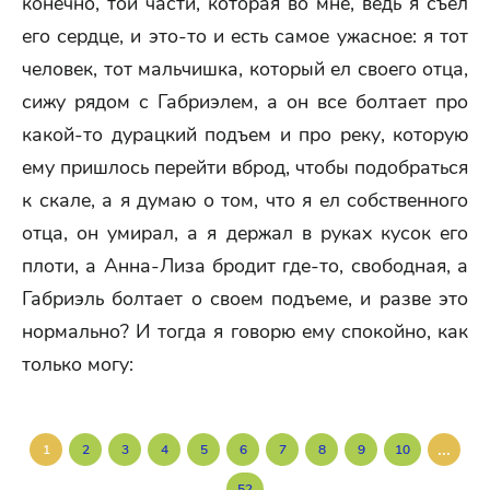
конечно, той части, которая во мне, ведь я съел
его сердце, и это-то и есть самое ужасное: я тот
человек, тот мальчишка, который ел своего отца,
сижу рядом с Габриэлем, а он все болтает про
какой-то дурацкий подъем и про реку, которую
ему пришлось перейти вброд, чтобы подобраться
к скале, а я думаю о том, что я ел собственного
отца, он умирал, а я держал в руках кусок его
плоти, а Анна-Лиза бродит где-то, свободная, а
Габриэль болтает о своем подъеме, и разве это
нормально? И тогда я говорю ему спокойно, как
только могу:
...
1
2
3
4
5
6
7
8
9
10
52