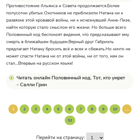
Противостояние Альянса и Совета продолжается.Более
полусотни убитых Охотников не приблизили Натана ни к
развязке этой кровавой войны, ни к исчезнувшей Анне-Лизе,
найти которую стало смыслом его жизни. Но больше всего
Половинный код беспокоят видения, что предсказывают ему
смерть в ближайшем будущем.Верный друг Габриэль
предлагает Натану бросить всё и всех и сбежать.Но ничто не
может спасти Натана ни от этой войны, ни от того, кем он
стал…Впервые на русском языке!
Читать онлайн Половинный код. Тот, кто умрет
- Салли Грин
...
1
2
3
4
5
6
7
8
9
10
52
Перейти на страницу: