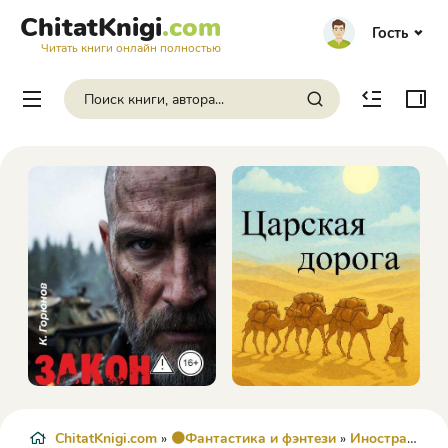
ChitatKnigi
.com
Гость
Читать книги онлайн полностью
ChitatKnigi.com
»
🟠Фантастика и фэнтези
»
Иностранное фэнтези