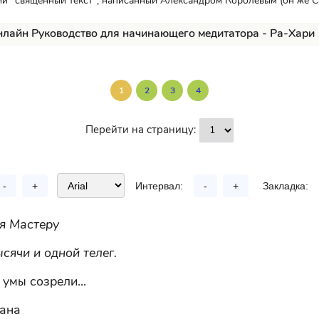
 "священный текст", написанный Александром Королёвым (он же Су
нлайн Руководство для начинающего медитатора - Ра-Хари
1
2
3
4
Перейти на страницу:
-
+
Интервал:
-
+
Закладка:
я Мастеру
ысячи и одной телег.
 умы созрели...
ана