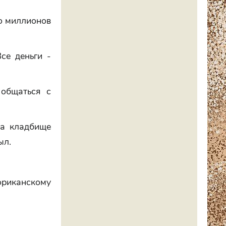
го миллионов
се деньги -
 общаться с
на кладбище
ыл.
фриканскому