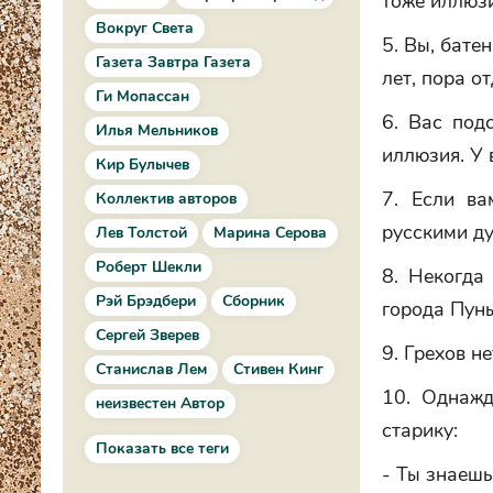
тоже иллюзи
Вокруг Света
5. Вы, бате
Газета Завтра Газета
лет, пора о
Ги Мопассан
6. Вас под
Илья Мельников
иллюзия. У 
Кир Булычев
7. Если ва
Коллектив авторов
русскими д
Лев Толстой
Марина Серова
Роберт Шекли
8. Некогда
Рэй Брэдбери
Сборник
города Пуны
Сергей Зверев
9. Грехов не
Станислав Лем
Стивен Кинг
10. Однажд
неизвестен Автор
старику:
Показать все теги
- Ты знаешь