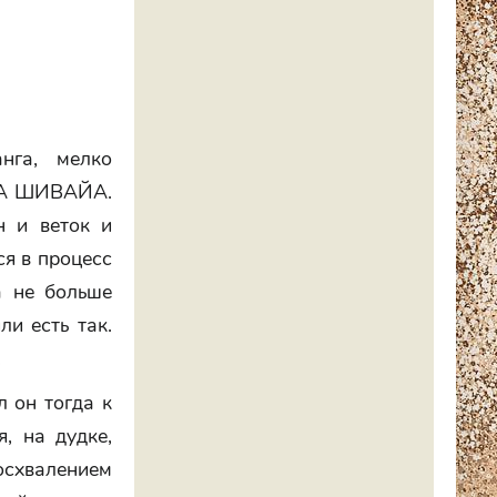
нга, мелко
АМА ШИВАЙА.
н и веток и
ся в процесс
а не больше
и есть так.
.
 он тогда к
, на дудке,
восхвалением