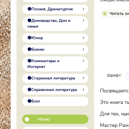
Юмористический
🟢Поэзия, Драматургия
Читать о
🟠Домоводство, Дом и
семья
🟢Юмор
🟠Бизнес
🟢Компьютеры и
Интернет
Шрифт:
🟠Старинная литература
🟢Справочная литература
Посвящаетс
🟠Блог
Это книга т
Для тех, чьи
Меню
Мастер Рам