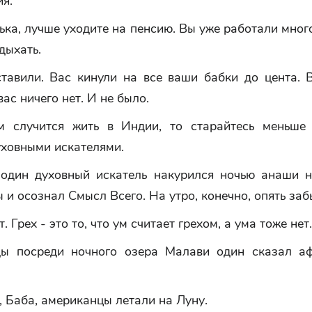
я.
нька, лучше уходите на пенсию. Вы уже работали мно
тдыхать.
ставили. Вас кинули на все ваши бабки до цента. В
вас ничего нет. И не было.
м случится жить в Индии, то старайтесь меньше
уховными искателями.
 один духовный искатель накурился ночью анаши 
 и осознал Смысл Всего. На утро, конечно, опять заб
т. Грех - это то, что ум считает грехом, а ума тоже нет.
ы посреди ночного озера Малави один сказал а
, Баба, американцы летали на Луну.