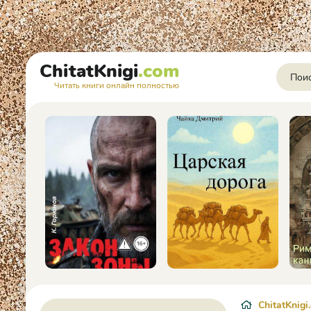
ChitatKnigi
.com
Читать книги онлайн полностью
ChitatKnigi