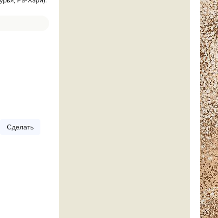
рья, Ра-Хари).
Сделать