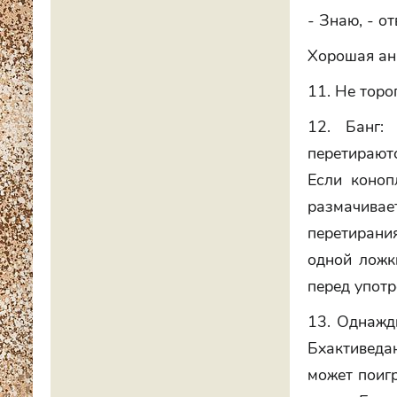
- Знаю, - от
Хорошая ан
11. Не торо
12. Банг:
перетирают
Если коноп
размачивает
перетирани
одной ложк
перед употр
13. Однажд
Бхактиведа
может поигр