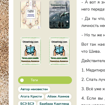
- А вот я з
него переда
- Да ты что
личность не
- Но ты же 
Вот так нае
что Шива.
Действительн
1. Медитиро
2. Спать лу
Теги
3. Всё уже 
Автор неизвестен
Агата Кристи
Айзек Азимов
4. Если вы 
БСЭ БСЭ
Барбара Картленд