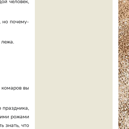
дой человек,
, но почему-
 лежа.
о комаров вы
о праздника,
хшими рожами
ь знать, что