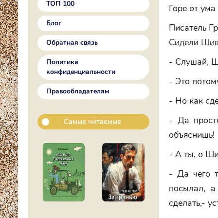
ТОП 100
Горе от ума
Блог
Писатель Г
Сидели Шива
Обратная связь
- Слушай, Ш
Политика
конфиденциальности
- Это потом
Правообладателям
- Но как сд
- Да прост
Самые читаемые
объяснишь!
- А ты, о Ш
- Да чего 
посылал, а
сделать,- у