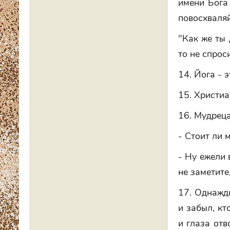
имени Бога 
повосхваляй
"Как же ты 
то не спрос
14. Йога - 
15. Христиа
16. Мудреца
- Стоит ли 
- Ну ежели 
не заметите,
17. Однажды
и забыл, кт
и глаза отв