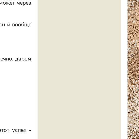
 может через
ман и вообще
нечно, даром
этот успех -