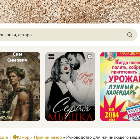
.com
»
🟢Юмор
»
Прочий юмор
» Руководство для начинающего медитат