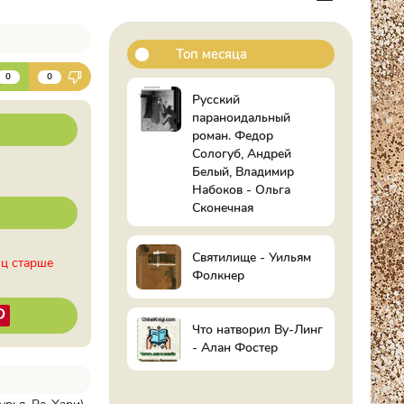
Топ месяца
К
0
0
Русский
параноидальный
роман. Федор
Сологуб, Андрей
Белый, Владимир
Набоков - Ольга
Сконечная
Святилище - Уильям
иц старше
Фолкнер
Что натворил Ву-Линг
- Алан Фостер