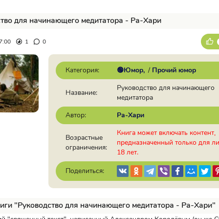
тво для начинающего медитатора - Ра-Хари
7:00
1
0
Категория:
🟢Юмор
/
Прочий юмор
Руководство для начинающего
Название:
медитатора
Автор:
Ра-Хари
Книга может включать контент,
Возрастные
предназначенный только для л
ограничения:
18 лет.
Поделиться:
иги "Руководство для начинающего медитатора - Ра-Хари"