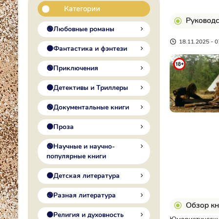
Категории
Руководс
🟢Любовные романы
18.11.2025 - 0
🟠Фантастика и фэнтези
🟢Приключения
🟠Детективы и Триллеры
🟢Документальные книги
🟠Проза
🟢Научные и научно-
популярные книги
🟠Детская литература
🟢Разная литература
Обзор кн
🟠Религия и духовность