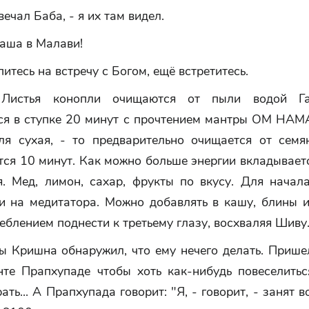
вечал Баба, - я их там видел.
аша в Малави!
питесь на встречу с Богом, ещё встретитесь.
 Листья конопли очищаются от пыли водой Га
ся в ступке 20 минут с прочтением мантры ОМ Н
ля сухая, - то предварительно очищается от семя
ся 10 минут. Как можно больше энергии вкладывает
я. Мед, лимон, сахар, фрукты по вкусу. Для начал
и на медитатора. Можно добавлять в кашу, блины ил
еблением поднести к третьему глазу, восхваляя Шиву
ы Кришна обнаружил, что ему нечего делать. Пришел
нте Прапхупаде чтобы хоть как-нибудь повеселиться
ать... А Прапхупада говорит: "Я, - говорит, - занят 