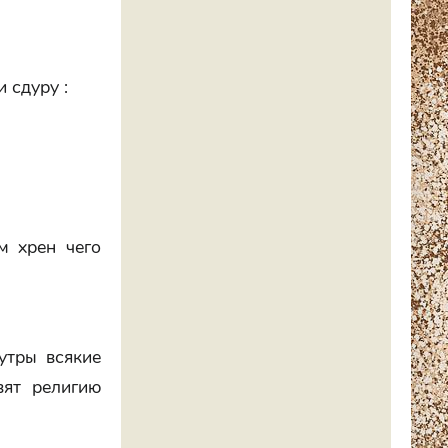
 сдуру :
м хрен чего
утры всякие
вят религию