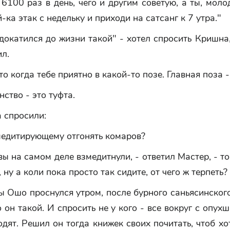
6100 раз в день, чего и другим советую, а ты, моло
-ка этак с недельку и приходи на сатсанг к 7 утра."
докатился до жизни такой" - хотел спросить Кришна
ил.
это когда тебе приятно в какой-то позе. Главная поза -
нство - это туфта.
 спросили:
медитирующему отгонять комаров?
вы на самом деле взмедитнули, - ответил Мастер, - т
 ну а коли пока просто так сидите, от чего ж терпеть?
 Ошо проснулся утром, после бурного саньясинског
о он такой. И спросить не у кого - все вокруг с опу
одят. Решил он тогда книжек своих почитать, чтоб хот