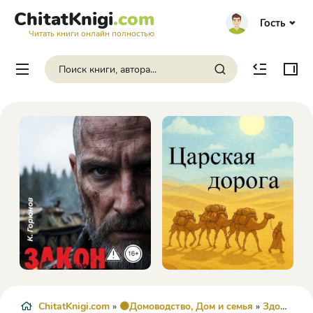
ChitatKnigi
.com
Гость
Читать книги онлайн полностью
ChitatKnigi.com
»
🟠Домоводство, Дом и семья
»
Здоровье
»