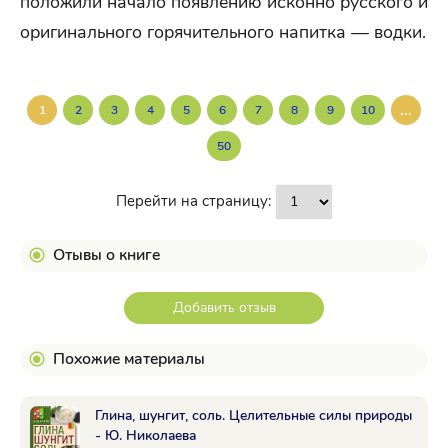
положили начало появлению исконно русского и
оригинального горячительного напитка — водки.
...
1
2
3
4
5
6
7
8
9
10
50
Перейти на страницу:
Отывы о книге
Добавить отзыв
Похожие материалы
Глина, шунгит, соль. Целительные силы природы
- Ю. Николаева