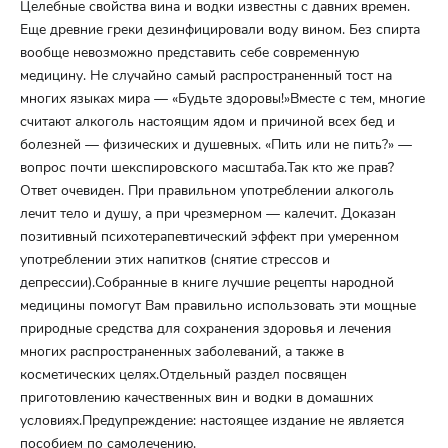
Целебные свойства вина и водки известны с давних времен.
Еще древние греки дезинфицировали воду вином. Без спирта
вообще невозможно представить себе современную
медицину. Не случайно самый распространенный тост на
многих языках мира — «Будьте здоровы!»Вместе с тем, многие
считают алкоголь настоящим ядом и причиной всех бед и
болезней — физических и душевных. «Пить или не пить?» —
вопрос почти шекспировского масштаба.Так кто же прав?
Ответ очевиден. При правильном употреблении алкоголь
лечит тело и душу, а при чрезмерном — калечит. Доказан
позитивный психотерапевтический эффект при умеренном
употреблении этих напитков (снятие стрессов и
депрессии).Собранные в книге лучшие рецепты народной
медицины помогут Вам правильно использовать эти мощные
природные средства для сохранения здоровья и лечения
многих распространенных заболеваний, а также в
косметических целях.Отдельный раздел посвящен
приготовлению качественных вин и водки в домашних
условиях.Предупреждение: настоящее издание не является
пособием по самолечению.