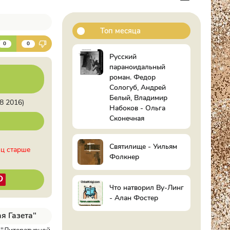
Топ месяца
К
0
0
Русский
параноидальный
роман. Федор
Сологуб, Андрей
Белый, Владимир
8 2016)
Набоков - Ольга
Сконечная
Святилище - Уильям
иц старше
Фолкнер
Что натворил Ву-Линг
- Алан Фостер
я Газета"