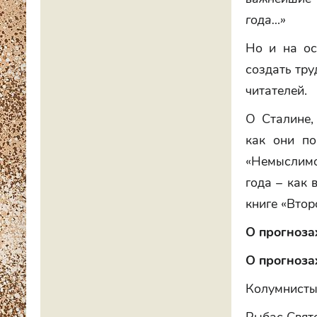
года…»
Но и на ос
создать тру
читателей.
О Сталине,
как они п
«Немыслимо
года – как 
книге «Втор
О прогноза
О прогноза
Колумнисты