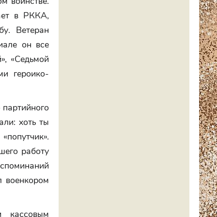
ом воинстве.
ает в РККА,
бу. Ветеран
иале он все
й», «Седьмой
ми героико-
о партийного
али: хоть ты
«попутчик».
шего работу
оспоминаний
л военкором
и кассовым