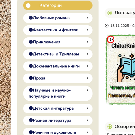
Категории
Литерату
🟢Любовные романы
18.11.2025 - 0
🟠Фантастика и фэнтези
🟢Приключения
🟠Детективы и Триллеры
🟢Документальные книги
🟠Проза
🟢Научные и научно-
популярные книги
🟠Детская литература
🟢Разная литература
Обзор кн
🟠Религия и духовность