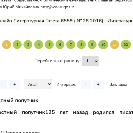
газета" общественно-политический еженедельник Главный редактор
в Юрий Михайлович http://www.lgz.ru/
нлайн Литературная Газета 6559 ( № 28 2016) - Литературн
...
1
2
3
4
5
6
7
8
9
10
32
Перейти на страницу:
-
+
Интервал:
-
+
Закладка:
тный попутчик
стный попутчик125 лет назад родился писа