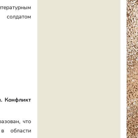
итературным
м солдатом
я. Конфликт
азован, что
 в области