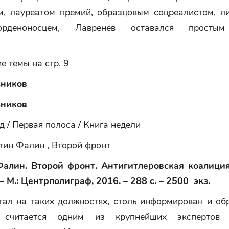
м, лауреатом премий, образцовым соцреалистом, л
-орденоносцем, Лавренёв оставался просты
 темы на стр. 9
зников
зников
 / Первая полоса / Книга недели
ин Фалин , Второй фронт
алин. Второй фронт. Антигитлеровская коалици
– М.: Центрполиграф, 2016. – 288 с. – 2500 экз.
тал на таких должностях, столь информирован и обр
считается одним из крупнейших экспертов