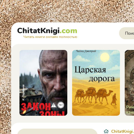
ChitatKnigi
.com
Читать книги онлайн полностью
ChitatKnigi