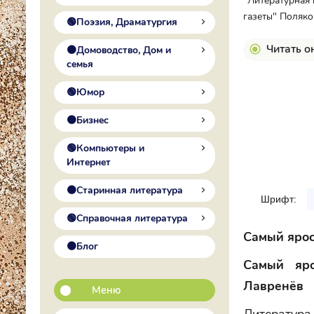
"Литературная 
газеты" Поляко
🟢Поэзия, Драматургия
Читать о
🟠Домоводство, Дом и
семья
🟢Юмор
🟠Бизнес
🟢Компьютеры и
Интернет
🟠Старинная литература
Шрифт:
🟢Справочная литература
Cамый ярос
🟠Блог
Cамый яро
Лавренёв
Меню