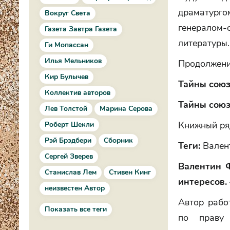
драматурго
Вокруг Света
генералом
Газета Завтра Газета
литературы.
Ги Мопассан
Илья Мельников
Продолжение
Кир Булычев
Тайны сою
Коллектив авторов
Тайны сою
Лев Толстой
Марина Серова
Книжный ряд
Роберт Шекли
Рэй Брэдбери
Сборник
Теги:
Валент
Сергей Зверев
Валентин Ф
Станислав Лем
Стивен Кинг
интересов. 
неизвестен Автор
Автор рабо
Показать все теги
по праву 