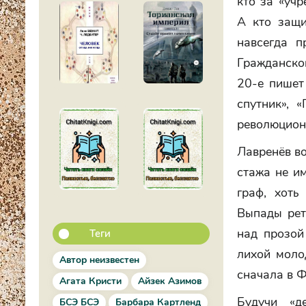
кто за «учр
А кто защи
навсегда п
Гражданско
20-е пишет 
спутник», 
революцион
Лавренёв во
стажа не им
граф, хоть
Выпады рет
над прозой
Теги
лихой моло
Автор неизвестен
сначала в Ф
Агата Кристи
Айзек Азимов
Будучи «д
БСЭ БСЭ
Барбара Картленд