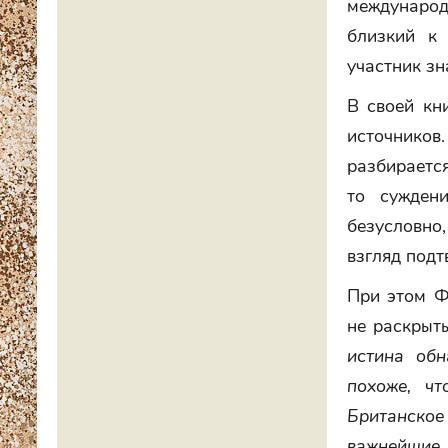
международн
близкий к
участник зн
В своей кн
источников
разбирается
то сужден
безусловно,
взгляд подт
При этом Ф
не раскрыт
истина обн
похоже, чт
Британско
важнейшие 