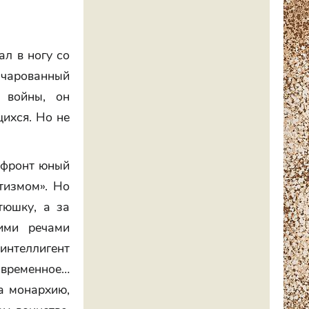
ал в ногу со
ачарованный
 войны, он
ихся. Но не
а фронт юный
тизмом». Но
тюшку, а за
ими речами
 интеллигент
 временное…
а монархию,