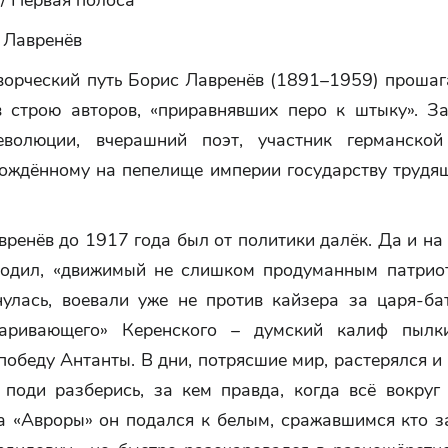
/ Первая полоса
 Лавренёв
ворческий путь Борис Лавренёв (1891–1959) прошаг
в строю авторов, «приравнявших перо к штыку». З
еволюции, вчерашний поэт, участник германской
рождённому на пепелище империи государству трудящ
ренёв до 1917 года был от политики далёк. Да и н
ходил, «движимый не слишком продуманным патрио
нулась, воевали уже не против кайзера за царя-ба
оваривающего» Керенского – думский калиф пылк
обеду Антанты. В дни, потрясшие мир, растерялся и
 поди разберись, за кем правда, когда всё вокруг
а «Авроры» он подался к белым, сражавшимся кто з