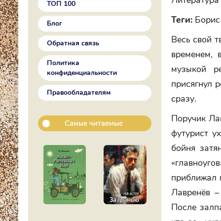
Литература 
ТОП 100
Теги:
Борис
Блог
Весь свой т
Обратная связь
временем, 
Политика
музыкой р
конфиденциальности
присягнул 
Правообладателям
сразу.
Поручик Лав
Самые читаемые
футурист у
бойня затя
«главноуг
приближал п
Лавренёв –
После залп