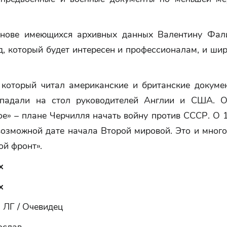
нове имеющихся архивных данных Валентину Фал
д, который будет интересен и профессионалам, и ши
 который читал американские и британские докумен
опадали на стол руководителей Англии и США. О
е» – плане Черчилля начать войну против СССР. О 
возможной дате начала Второй мировой. Это и много
ой фронт».
х
х
 ЛГ / Очевидец