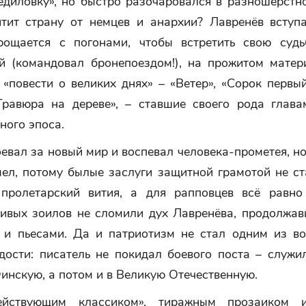
едиловку», но быстро разочаровался в разношёрстн
тит страну от немцев и анархии? Лавренёв вступ
рощается с погонами, чтобы встретить свою судь
й (командовал бронепоездом!), на прожитом мате­р
«повести о великих днях» – «Ветер», «Сорок первы
«Гравюра на дереве», – ставшие своего рода глава
ного эпоса.
евал за новый мир и воспевал человека-прометея, н
ел, потому былые заслуги защитной грамотой не ст
 пролетарский вития, а для рапповцев всё равно 
ивых зоилов не сломили дух Лавренёва, продолжав
 и пьесами. Да и патриотизм не стал одним из в
дости: писатель не покидал боевого поста – служи
инскую, а потом и в Великую Отечественную.
ействующим классиком», тиражным прозаиком 