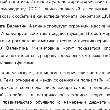
ой политики. Интеллектуал, доктор исторических на
 руководству СССР, лично знакомый с сильными 
аковых событий в качестве дипломата, секретаря ЦК
иге Валентин Фалин использует огромный массив и
. Анализирует события, предшествующие Второй мир
 в хитросплетениях мотивов, геополитических перипе
ия Валентина Михайловича могут показаться спо
 они не относятся к разряду голословных утверждени
верждён фактами.
алин указывает, что многие исторические источники
ы. Тема отношений между союзниками полна тайн:
«
аружила себя пока лишь избирательно и подцен
обы пробелы в исторической летописи скоро во
е правительство объявило о намерении держать 
предвоенные и военные документы по меньшей м