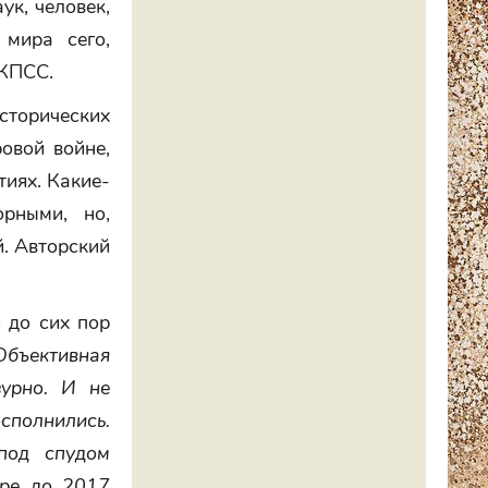
ук, человек,
мира сего,
 КПСС.
сторических
овой войне,
тиях. Какие-
рными, но,
й. Авторский
 до сих пор
Объективная
зурно. И не
сполнились.
под спудом
ере до 2017