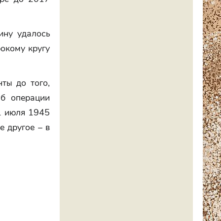
ину удалось
рокому кругу
ты до того,
б операции
1 июля 1945
е другое – в