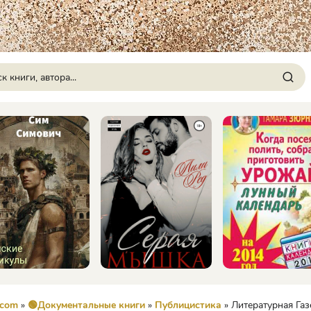
.com
»
🟢Документальные книги
»
Публицистика
» Литературная Газета 6559 ( № 28 20