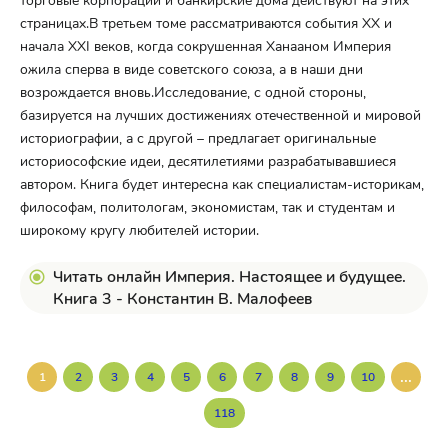
торговые корпорации и банкирские дома действуют на этих
страницах.В третьем томе рассматриваются события XX и
начала XXI веков, когда сокрушенная Ханааном Империя
ожила сперва в виде советского союза, а в наши дни
возрождается вновь.Исследование, с одной стороны,
базируется на лучших достижениях отечественной и мировой
историографии, а с другой – предлагает оригинальные
историософские идеи, десятилетиями разрабатывавшиеся
автором. Книга будет интересна как специалистам-историкам,
философам, политологам, экономистам, так и студентам и
широкому кругу любителей истории.
Читать онлайн Империя. Настоящее и будущее.
Книга 3 - Константин В. Малофеев
...
1
2
3
4
5
6
7
8
9
10
118