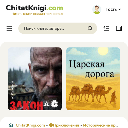
ChitatKnigi
.com
Гость
Читать книги онлайн полностью
ChitatKnigi.com
»
🟢Приключения
»
Исторические приключения