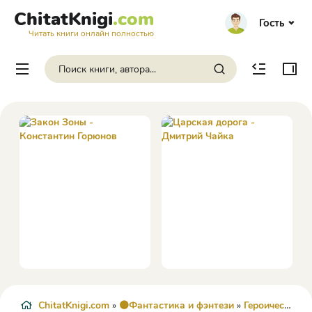
ChitatKnigi
.com
Гость
Читать книги онлайн полностью
ChitatKnigi.com
»
🟠Фантастика и фэнтези
»
Героическая фантастика