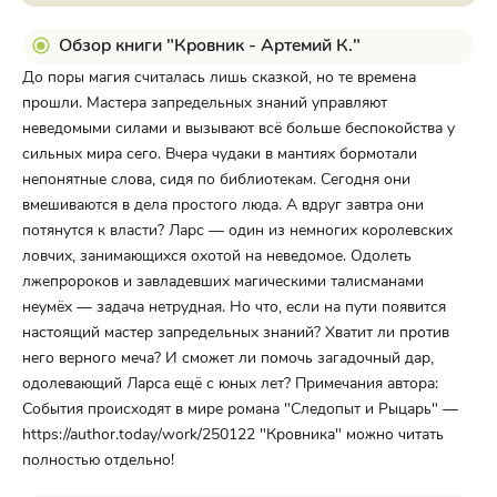
Обзор книги "Кровник - Артемий К."
До поры магия считалась лишь сказкой, но те времена
прошли. Мастера запредельных знаний управляют
неведомыми силами и вызывают всё больше беспокойства у
сильных мира сего. Вчера чудаки в мантиях бормотали
непонятные слова, сидя по библиотекам. Сегодня они
вмешиваются в дела простого люда. А вдруг завтра они
потянутся к власти? Ларс — один из немногих королевских
ловчих, занимающихся охотой на неведомое. Одолеть
лжепророков и завладевших магическими талисманами
неумёх — задача нетрудная. Но что, если на пути появится
настоящий мастер запредельных знаний? Хватит ли против
него верного меча? И сможет ли помочь загадочный дар,
одолевающий Ларса ещё с юных лет? Примечания автора:
События происходят в мире романа "Следопыт и Рыцарь" —
https://author.today/work/250122 "Кровника" можно читать
полностью отдельно!