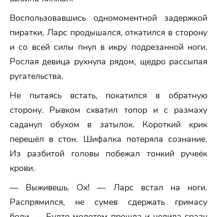
Воспользовавшись одномоментной задержкой
пиратки, Ларс продышался, откатился в сторону
и со всей силы пнул в икру подрезанной ноги.
Рослая девица рухнула рядом, щедро рассыпая
ругательства.
Не пытаясь встать, покатился в обратную
сторону. Рывком схватил топор и с размаху
саданул обухом в затылок. Короткий крик
перешёл в стон. Шифалка потеряла сознание.
Из разбитой головы побежал тонкий ручеёк
крови.
— Выживешь. Ох! — Ларс встал на ноги.
Распрямился, не сумев сдержать гримасу
боли. — Будто молотом прошла и целила сразу