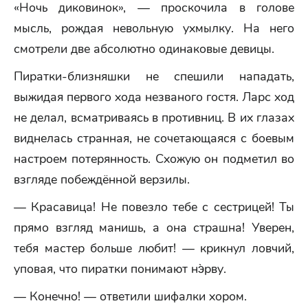
«Ночь диковинок», — проскочила в голове
мысль, рождая невольную ухмылку. На него
смотрели две абсолютно одинаковые девицы.
Пиратки-близняшки не спешили нападать,
выжидая первого хода незваного гостя. Ларс ход
не делал, всматриваясь в противниц. В их глазах
виднелась странная, не сочетающаяся с боевым
настроем потерянность. Схожую он подметил во
взгляде побеждённой верзилы.
— Красавица! Не повезло тебе с сестрицей! Ты
прямо взгляд манишь, а она страшна! Уверен,
тебя мастер больше любит! — крикнул ловчий,
уповая, что пиратки понимают нэ̀рву.
— Конечно! — ответили шифалки хором.