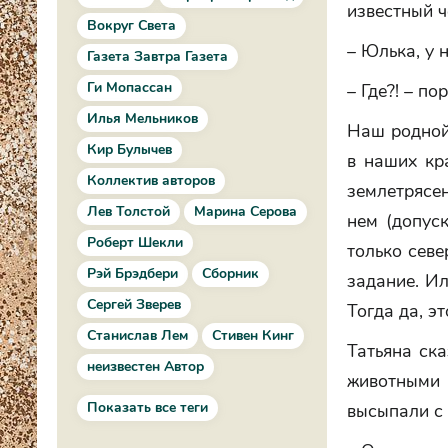
известный ч
Вокруг Света
– Юлька, у 
Газета Завтра Газета
Ги Мопассан
– Где?! – п
Илья Мельников
Наш родной
Кир Булычев
в наших кр
Коллектив авторов
землетрясен
Лев Толстой
Марина Серова
нем (допус
Роберт Шекли
только севе
Рэй Брэдбери
Сборник
задание. Ил
Сергей Зверев
Тогда да, эт
Станислав Лем
Стивен Кинг
Татьяна ска
неизвестен Автор
животными
Показать все теги
высыпали с 