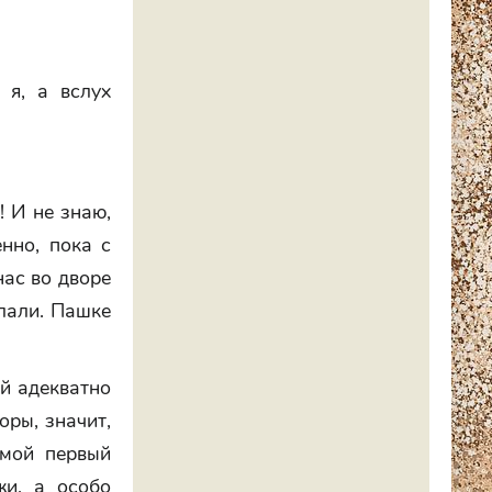
 я, а вслух
! И не знаю,
енно, пока с
нас во дворе
слали. Пашке
ый адекватно
оры, значит,
 мой первый
жи, а особо