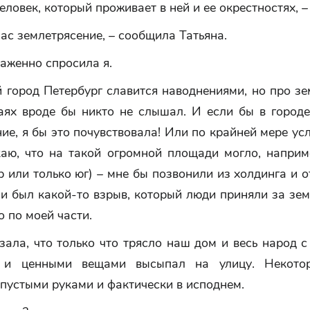
еловек, который проживает в ней и ее окрестностях, –
нас землетрясение, – сообщила Татьяна.
ораженно спросила я.
 город Петербург славится наводнениями, но про зе
аях вроде бы никто не слышал. И если бы в город
ие, я бы это почувствовала! Или по крайней мере у
каю, что на такой огромной площади могло, наприме
р или только юг) – мне бы позвонили из холдинга и 
и был какой-то взрыв, который люди приняли за зе
о по моей части.
зала, что только что трясло наш дом и весь народ
 и ценными вещами высыпал на улицу. Некото
пустыми руками и фактически в исподнем.