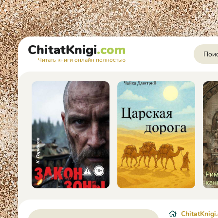
ChitatKnigi
.com
Читать книги онлайн полностью
ChitatKnigi