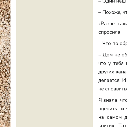
– Один наш 
– Похоже, чт
«Разве так
спросила:
– Что-то об
– Дом не об
что у тебя 
других кана
делается! И
не справить
Я знала, чт
оценить сит
на самом д
критик. Та