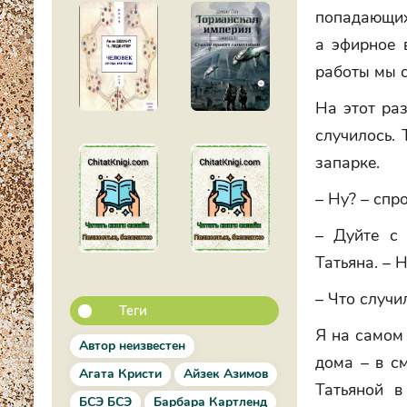
попадающих
а эфирное 
работы мы с
На этот раз
случилось. 
запарке.
– Ну? – спр
– Дуйте с 
Татьяна. – 
– Что случи
Теги
Я на самом 
Автор неизвестен
дома – в с
Агата Кристи
Айзек Азимов
Татьяной в
БСЭ БСЭ
Барбара Картленд