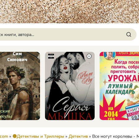
.com
»
🟠Детективы и Триллеры
»
Детектив
» Все могут королевы - Мария