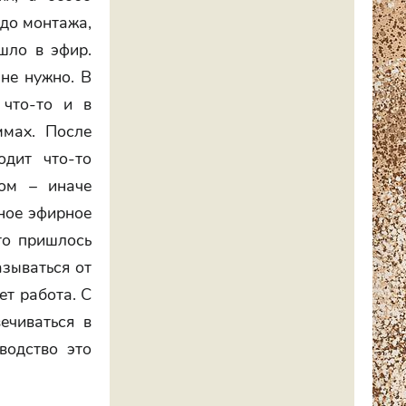
 до монтажа,
ошло в эфир.
 не нужно. В
 что-то и в
ммах. После
одит что-то
лом – иначе
ьное эфирное
что пришлось
азываться от
ет работа. С
ечиваться в
водство это