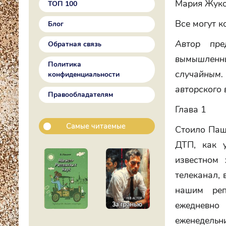
Мария Жуко
ТОП 100
Все могут к
Блог
Автор пре
Обратная связь
вымышленн
Политика
случайным.
конфиденциальности
авторского 
Правообладателям
Глава 1
Самые читаемые
Стоило Пашк
ДТП, как 
известном
телеканал, 
нашим реп
ежедневно
еженедельн