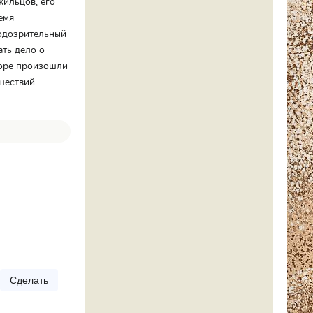
ильцов, его
емя
подозрительный
ать дело о
коре произошли
сшествий
Сделать