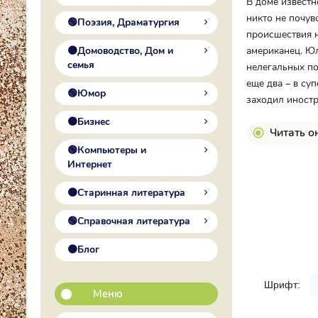
В доме извест
никто не почув
🟢Поэзия, Драматургия
происшествия н
🟠Домоводство, Дом и
американец. Юл
семья
нелегальных по
еще два – в су
🟢Юмор
заходил иностр
🟠Бизнес
Читать о
🟢Компьютеры и
Интернет
🟠Старинная литература
🟢Справочная литература
🟠Блог
Шрифт:
Меню