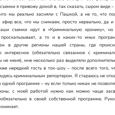
съемки я привожу домой в, так сказать, сыром виде –
 что мы реально засняли с Пашкой, а не то, что п
 эфир все, что мы снимаем, просто нереально, да и
аши съемки идут в «Криминальную хронику», но
 проскальзывает, а то и в каких-то иных програ
ок в другие регионы нашей страны, где происх
о интересное (обязательно связанное с кримина
 не меня), мне несколько раз выделяли дополнител
кже нередкий гость в ток-шоу – после всего того, 
рудясь криминальным репортером. Я стараюсь не отк
в одной программе – ну если только никак не позволя
роны, с моей работой нужно как можно чаще засв
еобязательно в своей собственной программе. Руко
понимает.