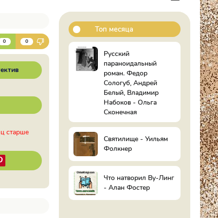
Топ месяца
К
0
0
Русский
параноидальный
ектив
роман. Федор
Сологуб, Андрей
Белый, Владимир
Набоков - Ольга
Сконечная
иц старше
Святилище - Уильям
Фолкнер
Что натворил Ву-Линг
- Алан Фостер