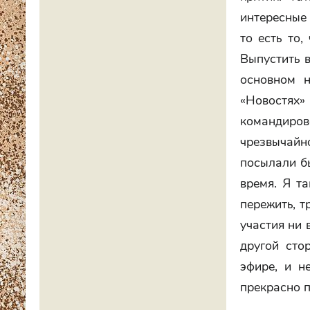
интересные 
то есть то,
Выпустить в
основном н
«Новостях»
командиров
чрезвычайн
посылали бы
время. Я та
пережить, т
участия ни 
другой сто
эфире, и н
прекрасно 