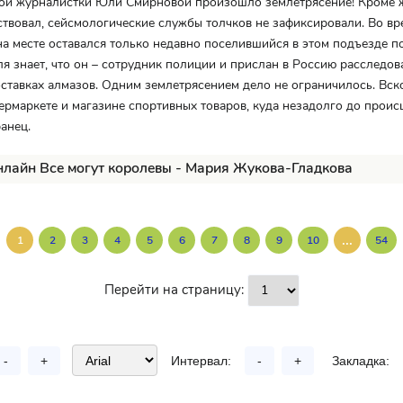
ной журналистки Юли Смирновой произошло землетрясение! Кроме ж
ствовал, сейсмологические службы толчков не зафиксировали. Во вр
а месте оставался только недавно поселившийся в этом подъезде 
я знает, что он – сотрудник полиции и прислан в Россию расследов
ставках алмазов. Одним землетрясением дело не ограничилось. Вс
пермаркете и магазине спортивных товаров, куда незадолго до прои
анец.
нлайн Все могут королевы - Мария Жукова-Гладкова
...
1
2
3
4
5
6
7
8
9
10
54
Перейти на страницу:
-
+
Интервал:
-
+
Закладка: