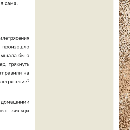
 я сама.
млетрясения
е произошло
слышала бы о
р, тряхнуть
отправили на
млетрясение?
 с домашними
рые жильцы