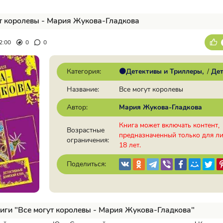
т королевы - Мария Жукова-Гладкова
2:00
0
0
Категория:
🟠Детективы и Триллеры
/
Дет
Название:
Все могут королевы
Автор:
Мария Жукова-Гладкова
Книга может включать контент,
Возрастные
предназначенный только для л
ограничения:
18 лет.
Поделиться:
иги "Все могут королевы - Мария Жукова-Гладкова"