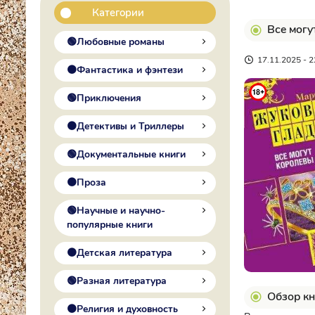
Категории
Все могу
🟢Любовные романы
17.11.2025 - 2
🟠Фантастика и фэнтези
🟢Приключения
🟠Детективы и Триллеры
🟢Документальные книги
🟠Проза
🟢Научные и научно-
популярные книги
🟠Детская литература
🟢Разная литература
Обзор кн
🟠Религия и духовность