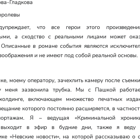
ва-Гладкова
оролевы
дупреждает, что все герои этого произведени
ыми, а сходство с реальными лицами может оказ
 Описанные в романе события являются исключите
воображения и не имеют под собой реальной основы.
е, моему оператору, зачехлить камеру после съемк
у меня зазвонила трубка. Мы с Пашкой работа
 холдинге, включающем множество печатных изда
вещание которого постоянно расширяется, в частнос
ортажам. Я – ведущая «Криминальной хроники
 выходит в эфир в будние дни, также я веду 
ике «Невские новости», на которой рассказываю о с