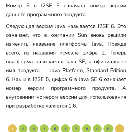
Номер 5 в J2SE 5 означает номер версии
данного программного продукта.
Следующая версия Java называется J2SE 6. Это
означает, что в компании Sun вновь решили
изменить название платформы Java. Прежде
всего, из названия исчезла цифра 2. Теперь
платформа называется Java SE, а официальное
имя продукта — Java Platform, Standard Edition
6. Как и в J2SE 5, цифра 6 в Java SE 6 означает
номер версии программного продукта. А
внутренним номером версии для использования
при разработке является 1.6.
...
1
2
3
4
5
6
7
8
9
10