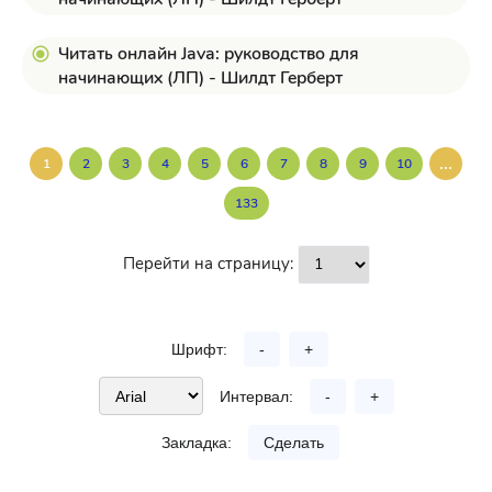
Читать онлайн Java: руководство для
начинающих (ЛП) - Шилдт Герберт
...
1
2
3
4
5
6
7
8
9
10
133
Перейти на страницу:
Шрифт:
-
+
Интервал:
-
+
Закладка:
Сделать