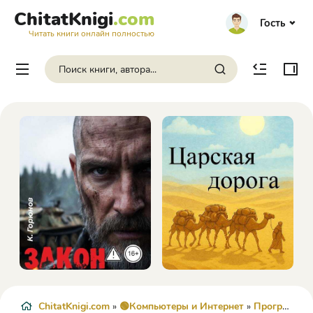
ChitatKnigi
.com
Гость
Читать книги онлайн полностью
ChitatKnigi.com
»
🟢Компьютеры и Интернет
»
Программирование