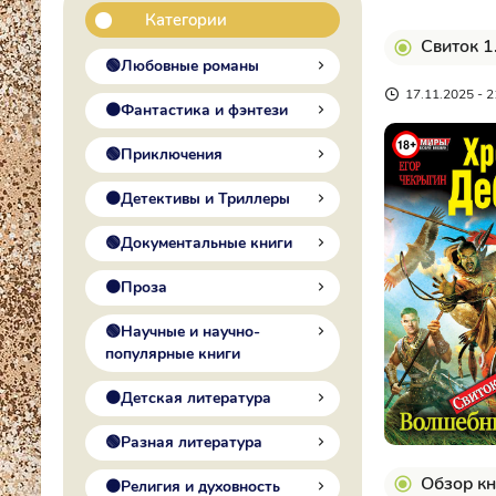
Категории
Свиток 1
🟢Любовные романы
17.11.2025 - 2
🟠Фантастика и фэнтези
🟢Приключения
🟠Детективы и Триллеры
🟢Документальные книги
🟠Проза
🟢Научные и научно-
популярные книги
🟠Детская литература
🟢Разная литература
Обзор кн
🟠Религия и духовность