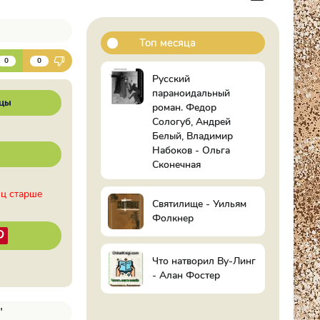
Топ месяца
К
0
0
Русский
параноидальный
цы
роман. Федор
Сологуб, Андрей
Белый, Владимир
Набоков - Ольга
Сконечная
иц старше
Святилище - Уильям
Фолкнер
Что натворил Ву-Линг
- Алан Фостер
"