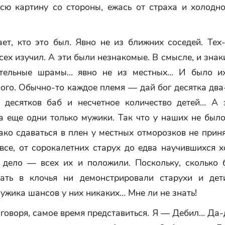
сю картину со стороны, ежась от страха и холодно
ет, кто это был. Явно не из ближних соседей. Тех
сех изучил. А эти были незнакомые. В смысле, и знак
ательные шрамы… явно не из местных… И было их
го. Обычно-то каждое племя — дай бог десятка два
ь десятков баб и несчетное количество детей… А 
а еще одни только мужики. Так что у наших не был
ко сдаваться в плен у местных отморозков не прин
все, от сорокалетних старух до едва научившихся х
 дело — всех их и положили. Поскольку, сколько 
ать в клочья ни демонстрировали старухи и дет
ужика шансов у них никаких… Мне ли не знать!
говоря, самое время представиться. Я — Дебил… Да-