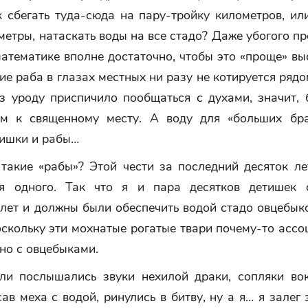
 сбегать туда-сюда на пару-тройку километров, ил
метры, натаскать воды на все стадо? Даже убогого п
атематике вполне достаточно, чтобы это «проще» в
е раба в глазах местных ни разу не котируется ряд
з уроду приспичило пообщаться с духами, значит, 
м к священному месту. А воду для «больших бра
тишки и рабы…
 такие «рабы»? Этой чести за последний десяток ле
ня одного. Так что я и пара десятков детишек 
лет и должны были обеспечить водой стадо овцебык
скольку эти мохнатые рогатые твари почему-то асс
но с овцебыками.
ли послышались звуки нехилой драки, сопляки вок
ав меха с водой, ринулись в битву, ну а я… я залег