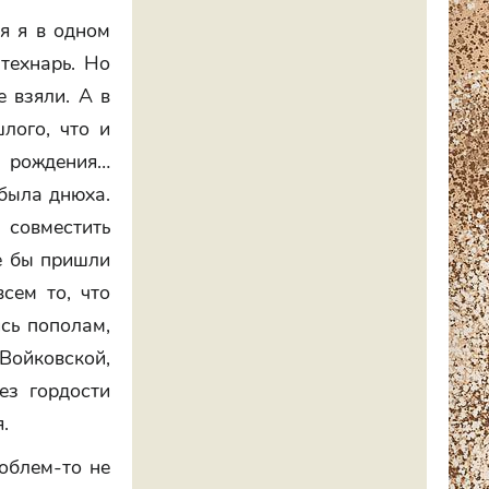
ся я в одном
технарь. Но
е взяли. А в
лого, что и
я рождения…
 была днюха.
 совместить
е бы пришли
сем то, что
ись пополам,
 Войковской,
ез гордости
.
облем-то не