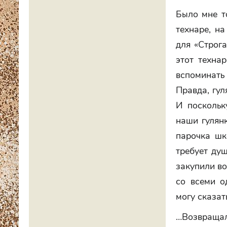
Было мне то
технаре, н
для «Строга
этот техна
вспоминать
Правда, гул
И поскольк
наши гулян
парочка шк
требует душ
закупили во
со всеми о
могу сказат
…Возвращал