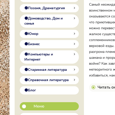
Самый неожида
🟢Поэзия, Драматургия
воинственном м
оказываются со
🟠Домоводство, Дом и
что приютившее
семья
можно перевест
🟢Юмор
жалкое существ
соплеменников 
🟠Бизнес
верховой езды.
разгрома племе
🟢Компьютеры и
шамана и прори
Интернет
войне? Как зав
метеоритного ж
🟠Старинная литература
избавиться, на
🟢Справочная литература
Читать о
🟠Блог
Меню