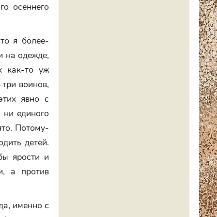
го осеннего
-то я более-
и на одежде,
 как-то уж
-три воинов,
этих явно с
о ни единого
ято. Потому-
одить детей.
бы ярости и
и, а против
да, именно с