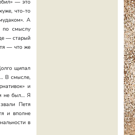
ебил» — это
хуже, что-то
мудаком». А
и по смыслу
оде — старый
тя — что же
Долго щипал
о… В смысле,
рнативок» и
м не был… Я
звали Петя
тя и вполне
нальности в