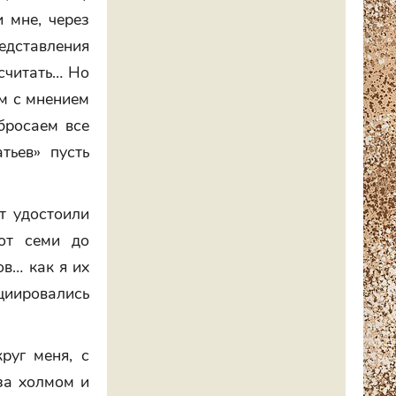
и мне, через
редставления
ысчитать… Но
ом с мнением
бросаем все
тьев» пусть
т удостоили
от семи до
ов… как я их
оциировались
руг меня, с
 за холмом и