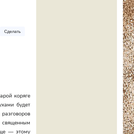
Сделать
тарой коряге
ухами будет
х разговоров
о священным
още — этому