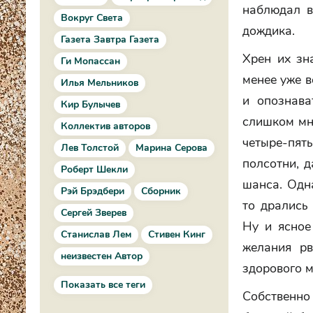
наблюдал в
Вокруг Света
дождика.
Газета Завтра Газета
Хрен их зна
Ги Мопассан
менее уже в
Илья Мельников
и опознав
Кир Булычев
слишком мно
Коллектив авторов
четыре-пят
Лев Толстой
Марина Серова
полсотни, д
Роберт Шекли
шанса. Одна
Рэй Брэдбери
Сборник
то дрались 
Сергей Зверев
Ну и ясное
Станислав Лем
Стивен Кинг
желания рв
неизвестен Автор
здорового м
Показать все теги
Собственно 