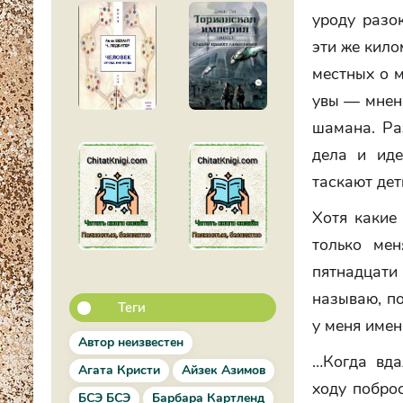
уроду разок
эти же кило
местных о м
увы — мнени
шамана. Ра
дела и иде
таскают де
Хотя какие
только ме
пятнадцати 
называю, по
Теги
у меня имен
Автор неизвестен
…Когда вда
Агата Кристи
Айзек Азимов
ходу поброс
БСЭ БСЭ
Барбара Картленд