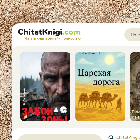
ChitatKnigi
.com
Читать книги онлайн полностью
ChitatKnigi