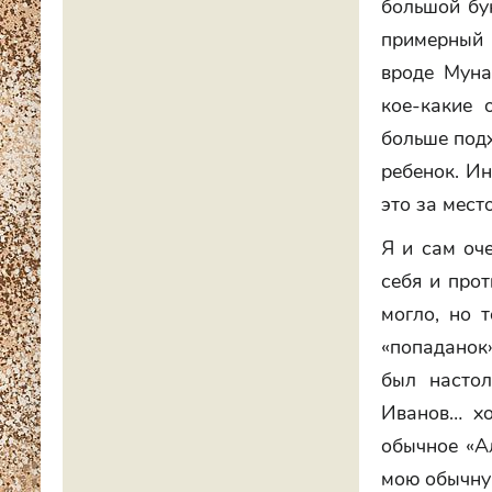
большой бу
примерный п
вроде Муна
кое-какие 
больше подх
ребенок. И
это за мест
Я и сам оч
себя и прот
могло, но 
«попаданок
был насто
Иванов… хо
обычное «А
мою обычну