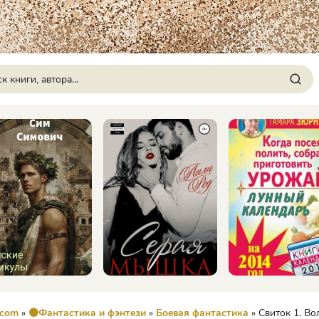
.com
»
🟠Фантастика и фэнтези
»
Боевая фантастика
» Свиток 1. Волшебный меч -