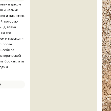
овек в диком
ия и навыки
ен и никчемен,
й, которую
мца, влача
 на его
ием и навыками
о после
ь себя за
исторической
з бронзы, а из
рду и
н