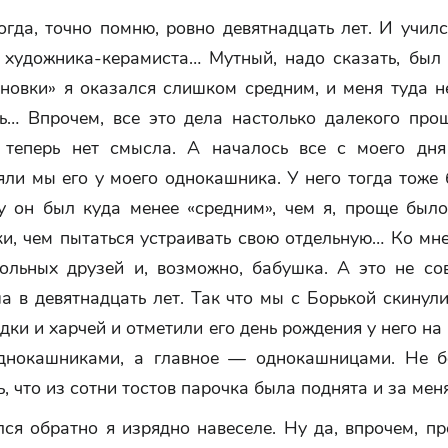
гда, точно помню, ровно девятнадцать лет. И учил
а художника-керамиста… Мутный, надо сказать, был 
новки» я оказался слишком средним, и меня туда н
рь… Впрочем, все это дела настолько далекого прош
 теперь нет смысла. А началось все с моего дн
яли мы его у моего однокашника. У него тогда тоже
у он был куда менее «средним», чем я, проще было
ки, чем пытаться устраивать свою отдельную… Ко мн
ольных друзей и, возможно, бабушка. А это не сов
а в девятнадцать лет. Так что мы с Борькой скинул
дки и харчей и отметили его день рождения у него на
днокашниками, а главное — однокашницами. Не б
ь, что из сотни тостов парочка была поднята и за меня
ся обратно я изрядно навеселе. Ну да, впрочем, пр