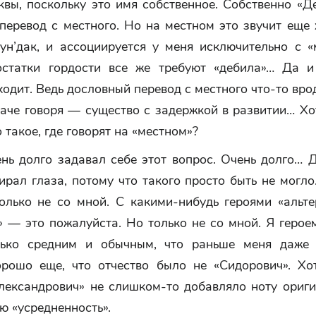
квы, поскольку это имя собственное. Собственно «Д
еревод с местного. Но на местном это звучит еще 
ун’дак, и ассоциируется у меня исключительно с «
остатки гордости все же требуют «дебила»… Да 
одит. Ведь дословный перевод с местного что-то вр
наче говоря — существо с задержкой в развитии… Хо
о такое, где говорят на «местном»?
ень долго задавал себе этот вопрос. Очень долго… 
ирал глаза, потому что такого просто быть не могл
только не со мной. С какими-нибудь героями «альте
» — это пожалуйста. Но только не со мной. Я герое
лько средним и обычным, что раньше меня даже 
рошо еще, что отчество было не «Сидорович». Хо
лександрович» не слишком-то добавляло ноту ориги
ю «усредненность».