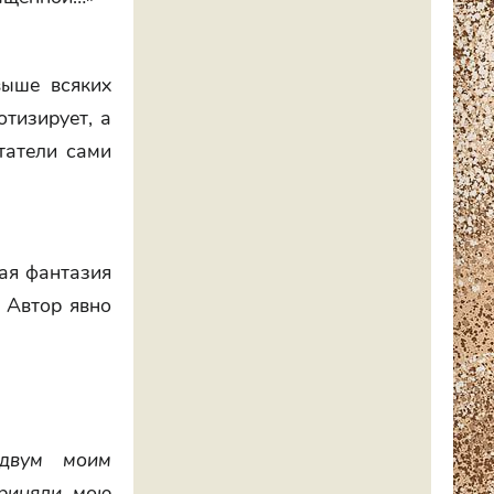
выше всяких
тизирует, а
татели сами
ная фантазия
 Автор явно
 двум моим
приняли мою