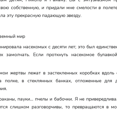
свою собственную, и придали мне смелости в полет
ла эту прекрасную падающую звезду.
дземный мир
нировала насекомых с десяти лет; это был единств
их замолчать. Если проткнуть насекомое булавко
мои жертвы лежат в застекленных коробках вдоль с
а полке, в стеклянных банках, отложенные для 
ия.
раканы, пауки… пчелы и бабочки. Я не привередлива
ятся слишком разговорчивы, то превращаются в м