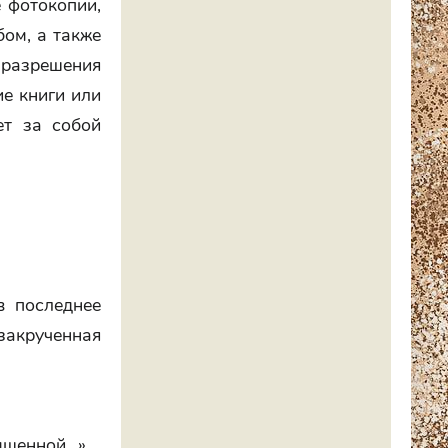
 фотокопии,
ом, а также
 разрешения
ие книги или
ет за собой
в последнее
 закрученная
сыщенной…»