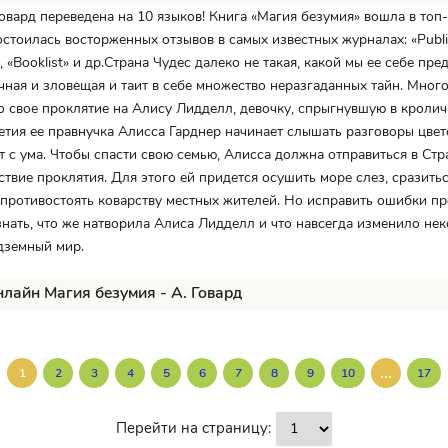
Говард переведена на 10 языков! Книга «Магия безумия» вошла в топ
остоилась восторженных отзывов в самых известных журналах: «Publi
, «Booklist» и др.Страна Чудес далеко не такая, какой мы ее себе пре
чная и зловещая и таит в себе множество неразгаданных тайн. Много
 свое проклятие на Алису Лидделл, девочку, спрыгнувшую в кролич
етия ее правнучка Алисса Гарднер начинает слышать разговоры цвет
ит с ума. Чтобы спасти свою семью, Алисса должна отправиться в Стр
ствие проклятия. Для этого ей придется осушить море слез, сразитьс
противостоять коварству местных жителей. Но исправить ошибки пр
узнать, что же натворила Алиса Лидделл и что навсегда изменило нек
дземный мир.
нлайн Магия безумия - А. Говард
...
1
2
3
4
5
6
7
8
9
10
17
Перейти на страницу: