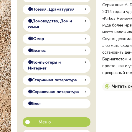
Серия книг А. 
🟢Поэзия, Драматургия
2014 года и уд
«Kirkus Review»
🟠Домоводство, Дом и
куда более мра
семья
место наложило
🟢Юмор
Спустя десятил
а ее мать сход
🟠Бизнес
остановить дей
Бармаглотом и 
🟢Компьютеры и
просто, как и 
Интернет
прекрасный по
🟠Старинная литература
Читать о
🟢Справочная литература
🟠Блог
Меню