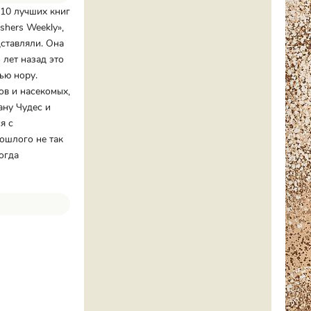
-10 лучших книг
shers Weekly»,
дставляли. Она
 лет назад это
ью нору.
ов и насекомых,
ану Чудес и
я с
ошлого не так
огда