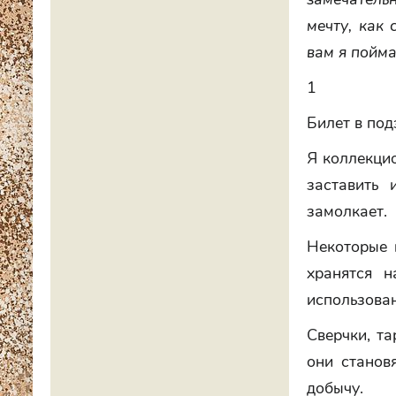
мечту, как 
вам я пойма
1
Билет в по
Я коллекцио
заставить 
замолкает.
Некоторые 
хранятся н
использован
Сверчки, та
они станов
добычу.