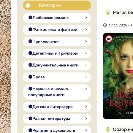
Категории
Магия бе
🟢Любовные романы
17.11.2025 - 1
🟠Фантастика и фэнтези
🟢Приключения
🟠Детективы и Триллеры
🟢Документальные книги
🟠Проза
🟢Научные и научно-
популярные книги
🟠Детская литература
🟢Разная литература
Обзор кн
🟠Религия и духовность