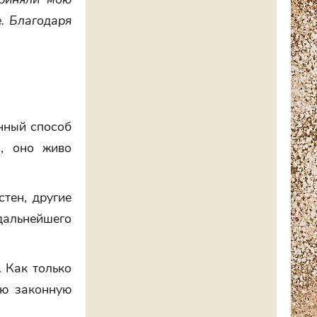
е. Благодаря
енный способ
й, оно живо
тен, другие
дальнейшего
. Как только
ою законную