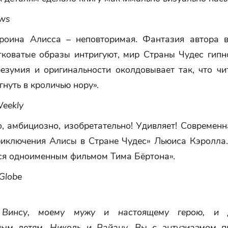
ews
ероина Алисса – неповторимая. Фантазия автора 
тковатые образы интригуют, мир Страны Чудес гипно
безумия и оригинальности околдовывает так, что чи
гнуть в кроличью нору».
Weekly
, амбициозно, изобретательно! Удивляет! Современ
риключения Алисы в Стране Чудес» Льюиса Кэролла.
ся одноименным фильмом Тима Бёртона».
Globe
Винсу, моему мужу и настоящему герою, и
ным детям, Николь и Райану. Вы с энтузиазмом 