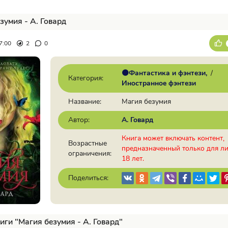
зумия - А. Говард
7:00
2
0
🟠Фантастика и фэнтези
/
Категория:
Иностранное фэнтези
Название:
Магия безумия
Автор:
А. Говард
Книга может включать контент,
Возрастные
предназначенный только для л
ограничения:
18 лет.
Поделиться:
иги "Магия безумия - А. Говард"