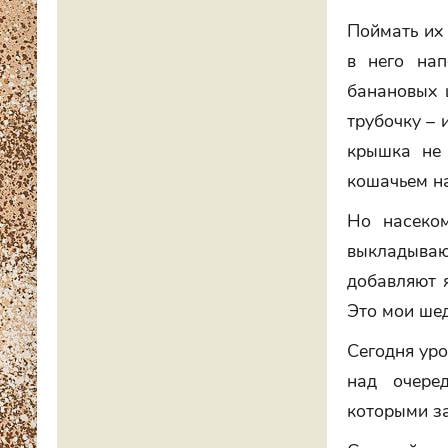
Поймать их
в него нап
банановых 
трубочку – 
крышка не 
кошачьем на
Но насеко
выкладываю 
добавляют 
Это мои ше
Сегодня уро
над очере
которыми за