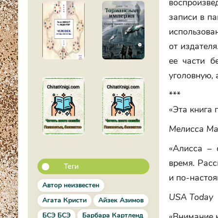
воспроизве
записи в п
использова
от издателя
ее части б
уголовную, 
***
«Эта книга 
Мелисса Мар
«Алисса – 
время. Расс
Теги
и по-насто
Автор неизвестен
USA Today
Агата Кристи
Айзек Азимов
БСЭ БСЭ
Барбара Картленд
«Внимание 