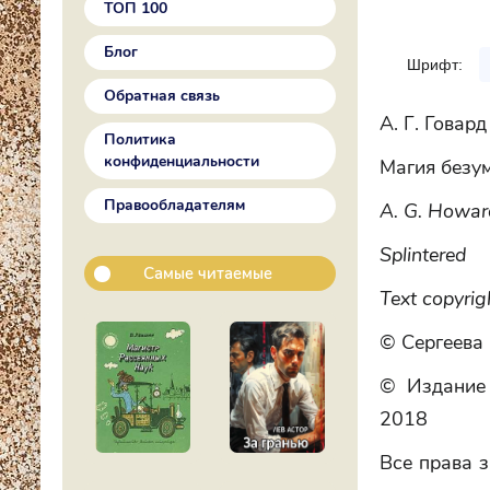
ТОП 100
Блог
Шрифт:
Обратная связь
А. Г. Говард
Политика
конфиденциальности
Магия безу
Правообладателям
A. G. Howar
Splintered
Самые читаемые
Text copyri
© Сергеева 
© Издание 
2018
Все права з