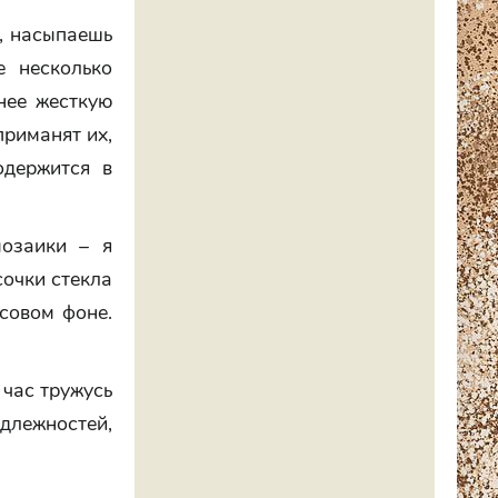
, насыпаешь
е несколько
нее жесткую
приманят их,
одержится в
озаики – я
сочки стекла
совом фоне.
 час тружусь
лежностей,