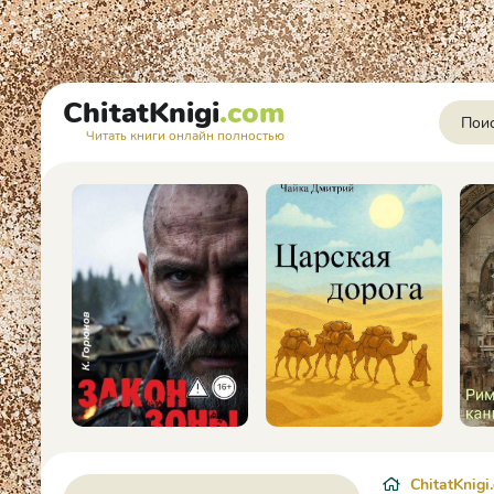
ChitatKnigi
.com
Читать книги онлайн полностью
ChitatKnigi