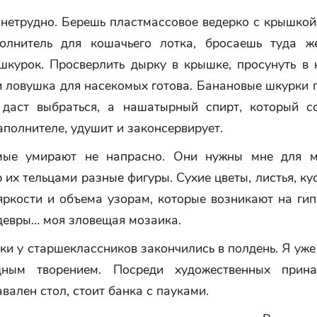
 нетрудно. Берешь пластмассовое ведерко с крышкой
олнитель для кошачьего лотка, бросаешь туда ж
шкурок. Просверлить дырку в крышке, просунуть в 
и ловушка для насекомых готова. Банановые шкурки 
даст выбраться, а нашатырный спирт, который с
полнителе, удушит и законсервирует.
мые умирают не напрасно. Они нужны мне для м
их тельцами разные фигуры. Сухие цветы, листья, ку
яркости и объема узорам, которые возникают на гип
девры… моя зловещая мозаика.
ки у старшеклассников закончились в полдень. Я уже
дным творением. Посреди художественных принад
вален стол, стоит банка с пауками.