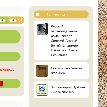
Топ месяца
К
0
0
Русский
параноидальный
роман. Федор
Сологуб, Андрей
Белый, Владимир
Набоков - Ольга
Сконечная
Святилище - Уильям
иц старше
Фолкнер
Что натворил Ву-Линг
- Алан Фостер