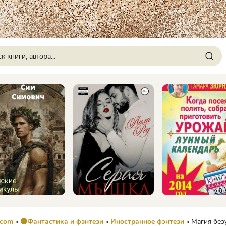
.com
»
🟠Фантастика и фэнтези
»
Иностранное фэнтези
» Магия безум