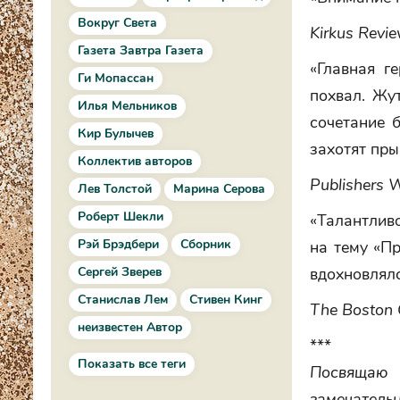
Вокруг Света
Kirkus Revi
Газета Завтра Газета
«Главная г
Ги Мопассан
похвал. Жу
Илья Мельников
сочетание 
Кир Булычев
захотят пры
Коллектив авторов
Publishers 
Лев Толстой
Марина Серова
Роберт Шекли
«Талантливо
Рэй Брэдбери
Сборник
на тему «П
Сергей Зверев
вдохновлял
Станислав Лем
Стивен Кинг
The Boston 
неизвестен Автор
***
Показать все теги
Посвящаю 
замечатель