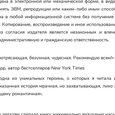
дена в электронной или механической форме, в виде
амять ЭВМ, репродукции или каким-либо иным способ
на в любой информационной системе без получения
. Копирование, воспроизведение и иное использован
ез согласия издателя является незаконным и влеч
административную и гражданскую ответственность.
потрясающая, безумная, чудесная. Рекомендую всем!»
р, автор бестселлеров New York Times
одна из уникальных героинь, о которых я читала 
казанная история мрачная, но захватывающая, лихо
ящему романтичная».
к деталям сделало книгу макчимально визуально на