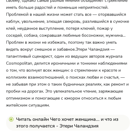
своему, однако самые разные мнения объединяет стремление
иметь больше радостей и поменьше неприятностей.
Проблемой в нашей жизни может стать все — оторвавшийся
каблук, увольнение, злющая свекровь, разлившийся в сумочке
клей, неудачное выступление, потеря ключей, пожар у
соседей, собака, сожравшая любимые босоножки, мужчина…
Проблем в жизни не избежать, поэтому так важно уметь
видеть вокруг смешное и забавное.Этери Чаландзия —
талантливый сценарист, один из ведущих авторов журнала
Cosmopolitan, делится ироничными и тонкими наблюдениями
о том, что волнует всех женщин: о стремлении к красоте и
коллизиях взаимоотношений, о поисках любви и счастья, —
не забывая при этом о таких будничных реалиях, как ремонт и
пробки на дорогах. Это увлекательное чтение, заряжающее
оптимизмом и помогающее с юмором относиться к любым
житейским ситуациям.
Читать онлайн Чего хочет женщина... и что из
этого получается - Этери Чаландзия