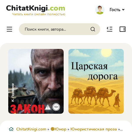
ChitatKnigi
.com
Гость
Читать книги онлайн полностью
ChitatKnigi.com
»
🟢Юмор
»
Юмористическая проза
» Чего хочет женщина... и что из этого получается - Этери Чаландзия