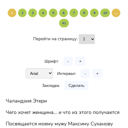
...
1
2
3
4
5
6
7
8
9
10
41
Перейти на страницу:
Шрифт:
-
+
Интервал:
-
+
Закладка:
Сделать
Чаландзия Этери
Чего хочет женщина… и что из этого получается
Посвящается моему мужу Максиму Суханову