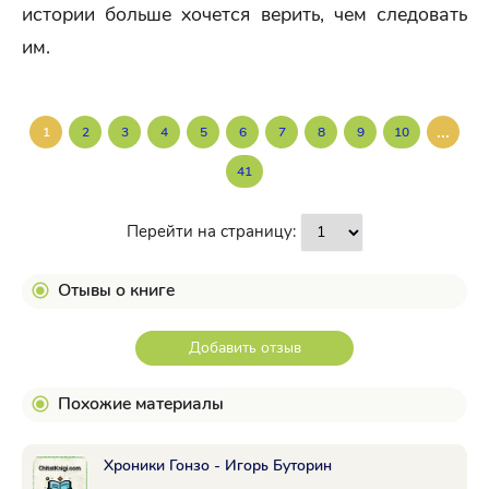
истории больше хочется верить, чем следовать
им.
...
1
2
3
4
5
6
7
8
9
10
41
Перейти на страницу:
Отывы о книге
Добавить отзыв
Похожие материалы
Хроники Гонзо - Игорь Буторин