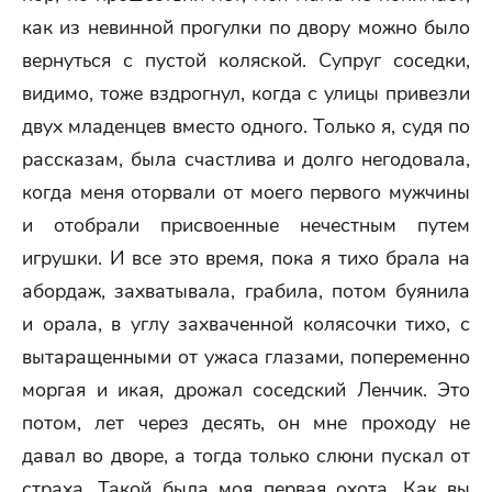
как из невинной прогулки по двору можно было
вернуться с пустой коляской. Супруг соседки,
видимо, тоже вздрогнул, когда с улицы привезли
двух младенцев вместо одного. Только я, судя по
рассказам, была счастлива и долго негодовала,
когда меня оторвали от моего первого мужчины
и отобрали присвоенные нечестным путем
игрушки. И все это время, пока я тихо брала на
абордаж, захватывала, грабила, потом буянила
и орала, в углу захваченной колясочки тихо, с
вытаращенными от ужаса глазами, попеременно
моргая и икая, дрожал соседский Ленчик. Это
потом, лет через десять, он мне проходу не
давал во дворе, а тогда только слюни пускал от
страха. Такой была моя первая охота. Как вы