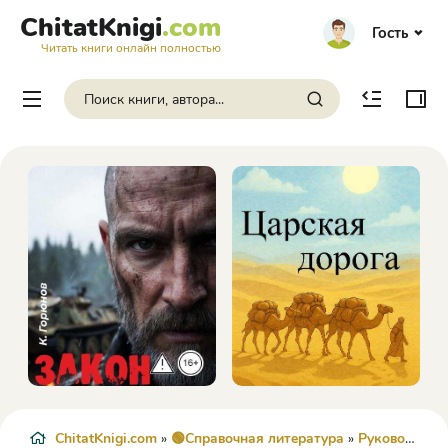
ChitatKnigi
.com
Гость
Читать книги онлайн полностью
ChitatKnigi.com
»
🟢Справочная литература
»
Руководства