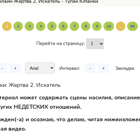
нлайн Жертва 2. Искатель - Тупак Юпанки
...
1
2
3
4
5
6
7
8
9
10
90
Перейти на страницу:
-
+
Интервал:
-
+
Закладка:
ки: Жертва 2. Искатель
ериал может содержать сцены насилия, описани
ругих НЕДЕТСКИХ отношений.
жден(-а) и осознаю, что делаю, читая нижеизложе
ая видео.