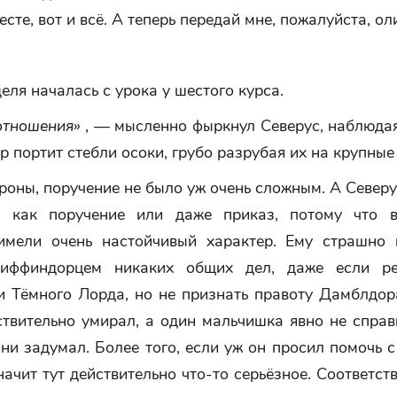
есте, вот и всё. А теперь передай мне, пожалуйста, ол
еля началась с урока у шестого курса.
отношения»
, — мысленно фыркнул Северус, наблюдая
р портит стебли осоки, грубо разрубая их на крупные 
роны, поручение не было уж очень сложным. А Север
о как поручение или даже приказ, потому что в
имели очень настойчивый характер. Ему страшно 
риффиндорцем никаких общих дел, даже если р
и Тёмного Лорда, но не признать правоту Дамблдора
твительно умирал, а один мальчишка явно не справ
ни задумал. Более того, если уж он просил помочь 
начит тут действительно что-то серьёзное. Соответст