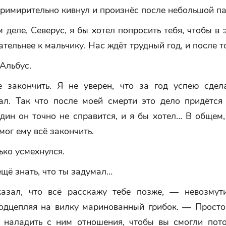
римирительно кивнул и произнёс после небольшой па
деле, Северус, я бы хотел попросить тебя, чтобы в 
тельнее к мальчику. Нас ждёт трудный год, и после то
Альбус.
закончить. Я не уверен, что за год успею сдела
ал. Так что после моей смерти это дело придётся
дин он точно не справится, и я бы хотел… В общем,
мог ему всё закончить.
ько усмехнулся.
щё знать, что ты задумал…
зал, что всё расскажу тебе позже, — невозмут
подцепляя на вилку маринованный грибок. — Просто
д наладить с ним отношения, чтобы вы смогли пот