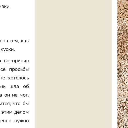
ивки.
 за тем, как
куски.
ус воспринял
се просьбы
не хотелось
ечь шла об
 он не мог.
ится, что бы
с этим делом
венно, нужно