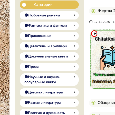
Категории
Жертва 2
🟢Любовные романы
17.11.2025 - 1
🟠Фантастика и фэнтези
🟢Приключения
🟠Детективы и Триллеры
🟢Документальные книги
🟠Проза
🟢Научные и научно-
популярные книги
🟠Детская литература
Обзор кн
🟢Разная литература
🟠Религия и духовность