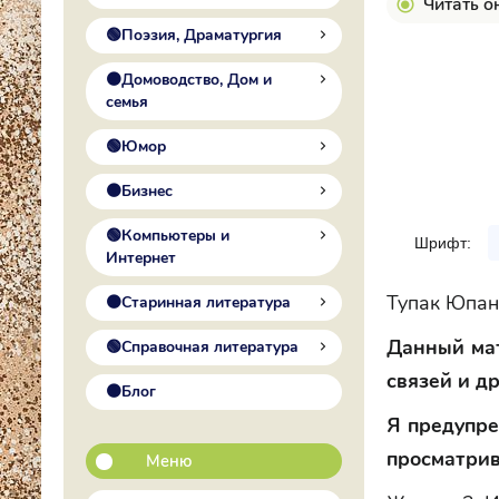
Читать о
🟢Поэзия, Драматургия
🟠Домоводство, Дом и
семья
🟢Юмор
🟠Бизнес
🟢Компьютеры и
Шрифт:
Интернет
Тупак Юпан
🟠Старинная литература
Данный мат
🟢Справочная литература
связей и д
🟠Блог
Я предупре
просматрив
Меню