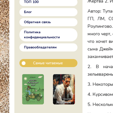
Жертва 2. И
ТОП 100
Автор: Тупа
Блог
ГП, ЛМ, С
Обратная связь
Роулингово
Политика
много черт,
конфиденциальности
что хочет в
Правообладателям
сына Джеймс
заканчивает
Самые читаемые
2. В нача
зельеварень
3. Некоторы
4. Курсивом
5. Нескольк