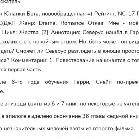
скатель
к Юпанки Бета: новообращённая =) Рейтинг: NC-17 
С/ДжП Жанр: Drama, Romance Отказ: Мне - моё,
. Цикл: Жертва [2] Аннотация: Северус нашёл в Га
 схожих с его покойным отцом. Но, быть может, он види
идеть? Сможет ли Северус разглядеть в юноше просто
а? Комментарии: 1. Повествование начинается с тог
ся первая часть.
ле 6-го года обучения Гарри, Снейп по-преж
е.
е эпизоды взяты из 6 и 7 книг, но некоторые не учтен
 в эпилоге выделено окончание 36 главы седьмой кни
о незначительных мелочей взяты из второго фильма.