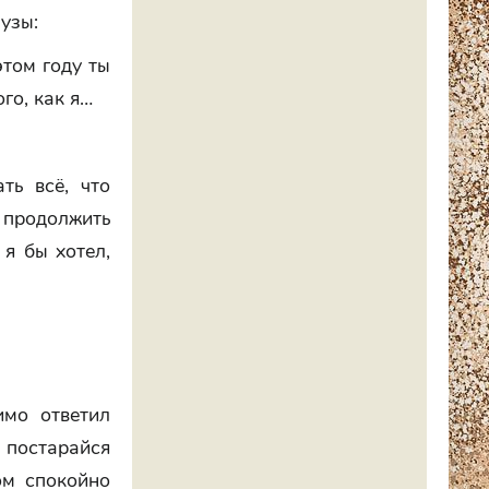
узы:
этом году ты
го, как я…
ть всё, что
 продолжить
 я бы хотел,
имо ответил
 постарайся
ом спокойно