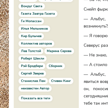
Вокруг Света
Снейп фырк
Газета Завтра Газета
— Альбус, 
Ги Мопассан
возникнуть?.
Илья Мельников
— Я говорю 
Кир Булычев
Коллектив авторов
Северус ра
Лев Толстой
Марина Серова
— Не знаю, 
Роберт Шекли
— А стоило 
Рэй Брэдбери
Сборник
Сергей Зверев
— Альбус, 
Станислав Лем
Стивен Кинг
явиться вов
он, покос
неизвестен Автор
сегодняшний
Показать все теги
тебе так ин