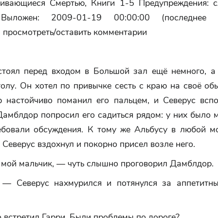
пивающиеся Смертью, Книги 1-5 Предупреждения: с
Выложен: 2009-01-19 00:00:00 (последнее о
 просмотреть/оставить комментарии
стоял перед входом в Большой зал ещё немного, а
олу. Он хотел по привычке сесть с краю на своё об
р настойчиво поманил его пальцем, и Северус вспо
Дамблдор попросил его садиться рядом: у них было 
ебовали обсуждения. К тому же Альбусу в любой м
. Северус вздохнул и покорно присел возле него.
 мой мальчик, — чуть слышно проговорил Дамблдор.
— Северус нахмурился и потянулся за аппетитн
о встретил Гарри. Были проблемы по дороге?