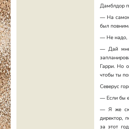
Дамблдор п
— На самом 
был повнима
— Не надо, 
— Дай мне 
запланиров
Гарри. Но о
чтобы ты по
Северус гор
— Если бы е
— Я же ска
директор, 
за этот го