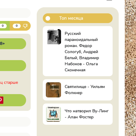
Топ месяца
К
0
0
Русский
параноидальный
18+
роман. Федор
Сологуб, Андрей
Белый, Владимир
Набоков - Ольга
Сконечная
иц старше
Святилище - Уильям
Фолкнер
Что натворил Ву-Линг
- Алан Фостер