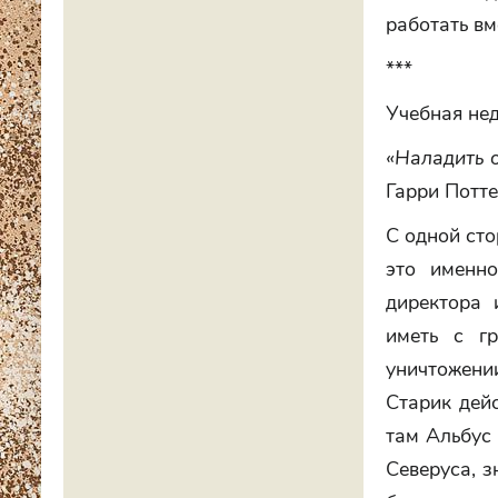
работать вм
***
Учебная нед
«Наладить 
Гарри Потте
С одной сто
это именн
директора 
иметь с г
уничтожени
Старик дейс
там Альбус 
Северуса, з