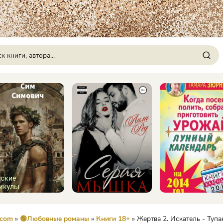
.com
»
🟢Любовные романы
»
Книги 18+
» Жертва 2. Искатель - Туп