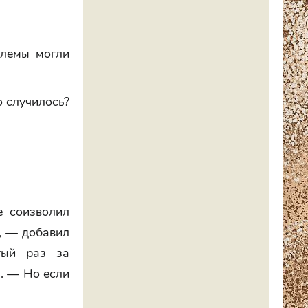
блемы могли
о случилось?
е соизволил
т, — добавил
тый раз за
л. — Но если