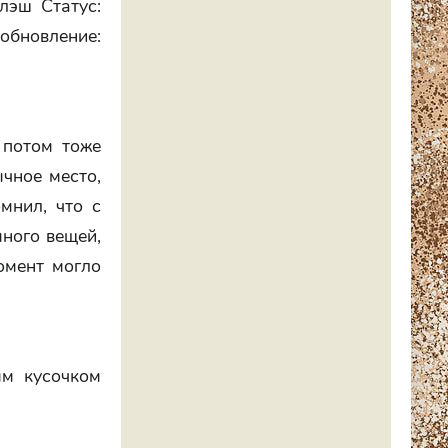
лэш Статус:
бновление:
 потом тоже
ычное место,
мнил, что с
много вещей,
омент могло
ым кусочком