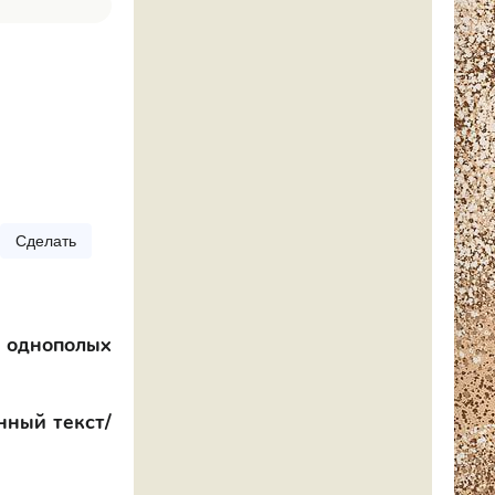
Сделать
е однополых
нный текст/