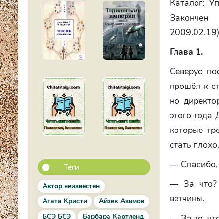
Каталог: У
Закончен 
2009.02.19)
Глава 1.
Северус по
прошёл к ст
но директо
этого года 
которые тр
стать плохо
— Спасибо,
Теги
— За что? 
Автор неизвестен
ветчины.
Агата Кристи
Айзек Азимов
БСЭ БСЭ
Барбара Картленд
— За то, чт