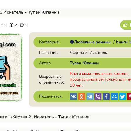
. Искатель - Тупак Юпанки
5:00
2
0
Категория:
🟢Любовные романы
/
Книги 
Название:
Жертва 2. Искатель
Автор:
Тупак Юпанки
Книга может включать контент,
Возрастные
предназначенный только для л
ограничения:
18 лет.
Поделиться:
иги "Жертва 2. Искатель - Тупак Юпанки"