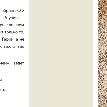
Пейринг: СС/
 Роулинг -
рри слишком
т только то,
 Гарри, а не
о места, где
нему ведёт
ы.
ги.