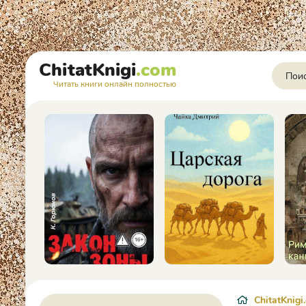
ChitatKnigi
.com
Читать книги онлайн полностью
ChitatKnigi