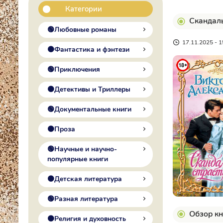
Категории
Скандаль
🟢Любовные романы
17.11.2025 - 1
🟠Фантастика и фэнтези
🟢Приключения
🟠Детективы и Триллеры
🟢Документальные книги
🟠Проза
🟢Научные и научно-
популярные книги
🟠Детская литература
🟢Разная литература
Обзор кн
🟠Религия и духовность