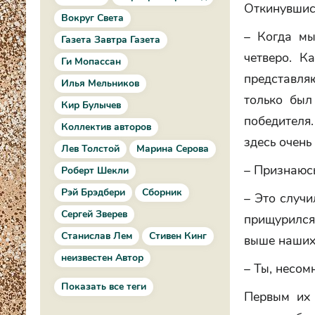
Откинувшись
Вокруг Света
– Когда мы
Газета Завтра Газета
четверо. К
Ги Мопассан
представля
Илья Мельников
только был
Кир Булычев
победителя.
Коллектив авторов
здесь очень
Лев Толстой
Марина Серова
– Признаюсь
Роберт Шекли
Рэй Брэдбери
Сборник
– Это случи
Сергей Зверев
прищурился.
Станислав Лем
Стивен Кинг
выше наших
неизвестен Автор
– Ты, несом
Показать все теги
Первым их 