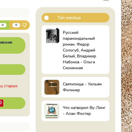
Топ месяца
К
0
0
Русский
параноидальный
ческие
роман. Федор
Сологуб, Андрей
Белый, Владимир
Набоков - Ольга
Сконечная
Святилище - Уильям
иц старше
Фолкнер
Что натворил Ву-Линг
- Алан Фостер