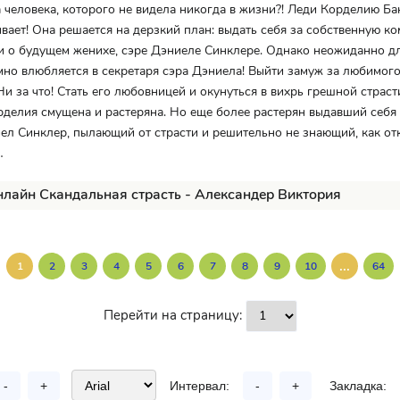
 человека, которого не видела никогда в жизни?! Леди Корделию Ба
ивает! Она решается на дерзкий план: выдать себя за собственную к
и о будущем женихе, сэре Дэниеле Синклере. Однако неожиданно д
но влюбляется в секретаря сэра Дэниела! Выйти замуж за любимог
Ни за что! Стать его любовницей и окунуться в вихрь грешной страст
рделия смущена и растеряна. Но еще более растерян выдавший себя 
ел Синклер, пылающий от страсти и решительно не знающий, как от
ой…
нлайн Скандальная страсть - Александер Виктория
...
1
2
3
4
5
6
7
8
9
10
64
Перейти на страницу:
-
+
Интервал:
-
+
Закладка: