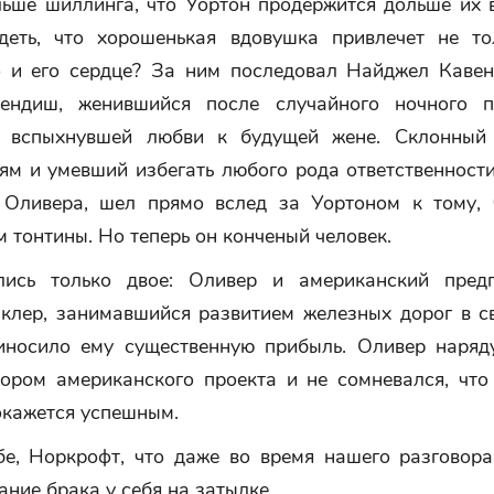
льше шиллинга, что Уортон продержится дольше их в
деть, что хорошенькая вдовушка привлечет не то
о и его сердце? За ним последовал Найджел Кавен
ендиш, женившийся после случайного ночного п
и вспыхнувшей любви к будущей жене. Склонный
ям и умевший избегать любого рода ответственности
Оливера, шел прямо вслед за Уортоном к тому, 
 тонтины. Но теперь он конченый человек.
лись только двое: Оливер и американский пред
клер, занимавшийся развитием железных дорог в св
иносило ему существенную прибыль. Оливер наряд
тором американского проекта и не сомневался, что
окажется успешным.
бе, Норкрофт, что даже во время нашего разговора
ание брака у себя на затылке.