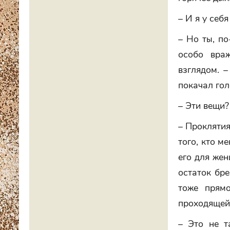
– И я у себ
– Но ты, по
особо вра
взглядом. 
покачал гол
– Эти вещи?
– Проклятия
того, кто м
его для жен
остаток бр
тоже прям
проходящей
– Это не т