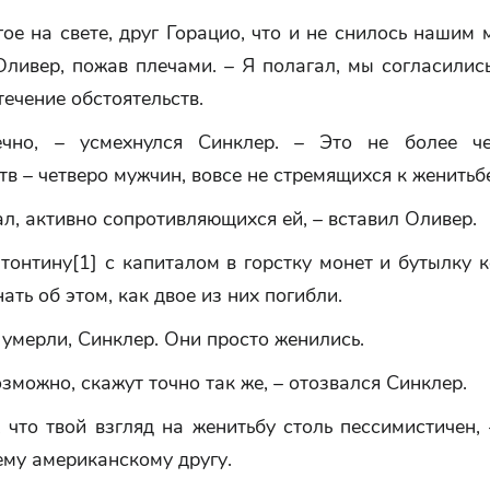
гое на свете, друг Горацио, что и не снилось нашим 
ливер, пожав плечами. – Я полагал, мы согласились
течение обстоятельств.
ечно, – усмехнулся Синклер. – Это не более че
тв – четверо мужчин, вовсе не стремящихся к женитьб
ал, активно сопротивляющихся ей, – вставил Оливер.
тонтину[1] с капиталом в горстку монет и бутылку к
нать об этом, как двое из них погибли.
 умерли, Синклер. Они просто женились.
озможно, скажут точно так же, – отозвался Синклер.
 что твой взгляд на женитьбу столь пессимистичен,
ему американскому другу.