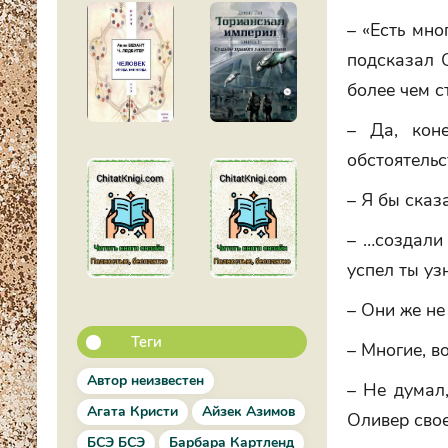
– «Есть мно
подсказал О
более чем с
– Да, кон
обстоятельс
– Я бы сказ
– …создали 
успел ты уз
– Они же не
Теги
– Многие, в
Автор неизвестен
– Не думал,
Агата Кристи
Айзек Азимов
Оливер сво
БСЭ БСЭ
Барбара Картленд