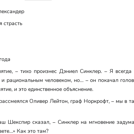
лександер
я страсть
года
ятие, – тихо произнес Дэниел Синклер. – Я всегда
и рациональным человеком, но… – он покачал голов
ятие, и это единственное объяснение.
 рассмеялся Оливер Лейтон, граф Норкрофт, – мы в т
аш Шекспир сказал, – Синклер на мгновение задумал
вете…» Как это там?