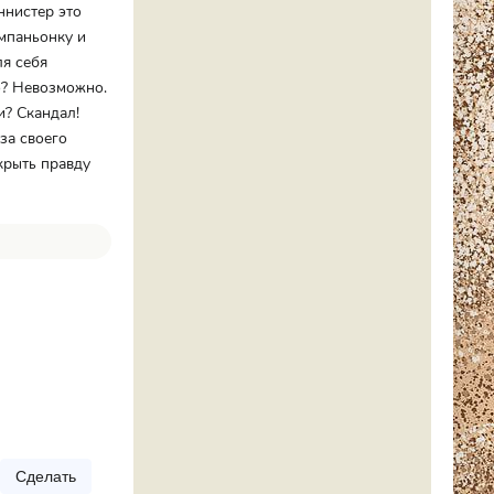
ннистер это
омпаньонку и
ля себя
о? Невозможно.
и? Скандал!
за своего
крыть правду
Сделать