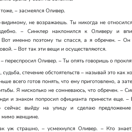
я тоже, – засмеялся Оливер.
-видимому, не возражаешь. Ты никогда не относилс
ждебно. – Синклер наклонился к Оливеру и впи
– Вот именно поэтому ты спасся, а я обречен. – Он
овой. – Вот так эти вещи и осуществляются.
 – переспросил Оливер. – Ты опять говоришь о прокля
, судьба, стечение обстоятельств – называй это как х
еньше всего готов понять, что ему приготовлено, а за
итьбы. Я нисколько не сомневаюсь, что обречен. – С
енди и знаком попросил официанта принести еще. – 
о сейчас выйду на улицу и сделаю предложение
 мимо женщине.
ак уж страшно, – усмехнулся Оливер. – Кто знает