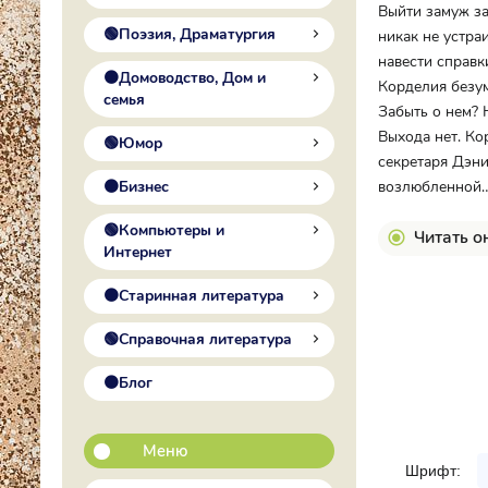
Выйти замуж за
🟢Поэзия, Драматургия
никак не устра
навести справк
🟠Домоводство, Дом и
Корделия безум
семья
Забыть о нем? 
Выхода нет. Ко
🟢Юмор
секретаря Дэни
🟠Бизнес
возлюбленн
🟢Компьютеры и
Читать о
Интернет
🟠Старинная литература
🟢Справочная литература
🟠Блог
Меню
Шрифт: