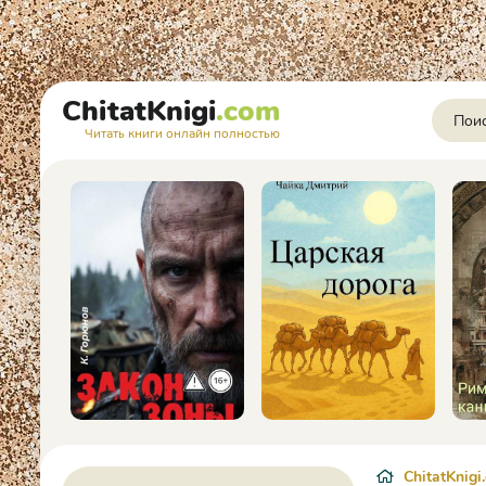
ChitatKnigi
.com
Читать книги онлайн полностью
ChitatKnigi