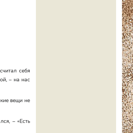
 считал себя
ой, – на нас
акие вещи не
ся, – «Есть