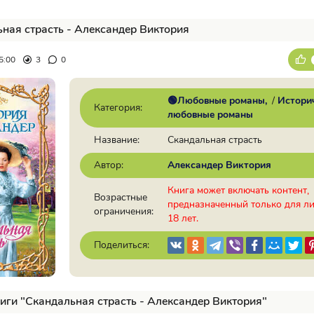
ная страсть - Александер Виктория
5:00
3
0
🟢Любовные романы
/
Истори
Категория:
любовные романы
Название:
Скандальная страсть
Автор:
Александер Виктория
Книга может включать контент,
Возрастные
предназначенный только для л
ограничения:
18 лет.
Поделиться:
иги "Скандальная страсть - Александер Виктория"