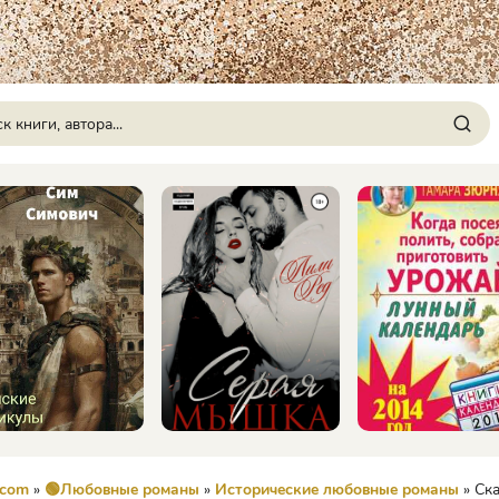
.com
»
🟢Любовные романы
»
Исторические любовные романы
» Скандальна