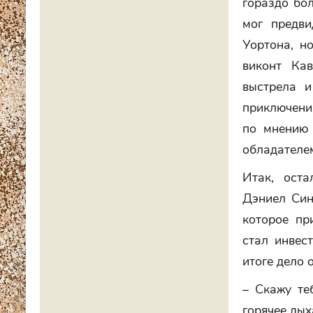
гораздо бо
мог предви
Уортона, н
виконт Кав
выстрела 
приключени
по мнению 
обладателем
Итак, оста
Дэниел Син
которое пр
стал инвес
итоге дело 
– Скажу те
горячее дых