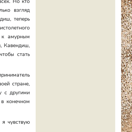
сех. Но кто
лько взгляд
диш, теперь
истолетного
 к амурным
, Кавендиш,
чтобы стать
приниматель
оей стране,
у с другими
 в конечном
 я чувствую