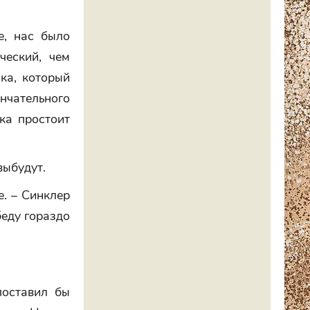
е, нас было
ческий, чем
ка, который
нчательного
лка простоит
выбудут.
е. – Синклер
беду гораздо
поставил бы