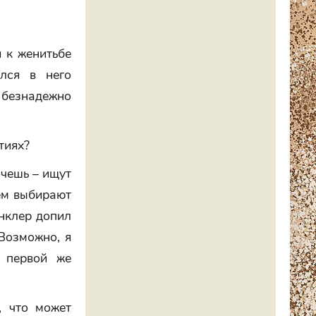
я к женитьбе
лся в него
 безнадежно
тиях?
очешь – ищут
тем выбирают
инклер допил
Возможно, я
 первой же
, что может