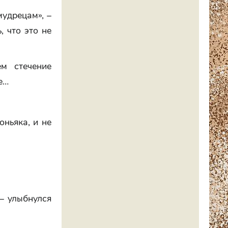
мудрецам», –
, что это не
м стечение
е…
оньяка, и не
 – улыбнулся