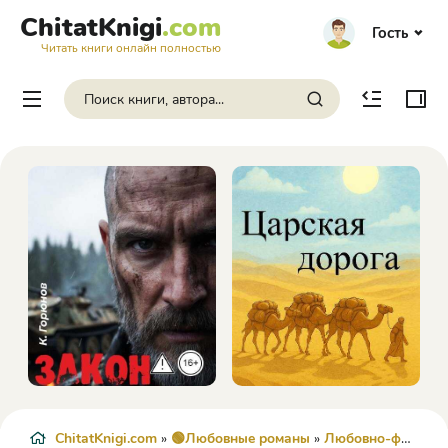
ChitatKnigi
.com
Гость
Читать книги онлайн полностью
ChitatKnigi.com
»
🟢Любовные романы
»
Любовно-фантастические романы