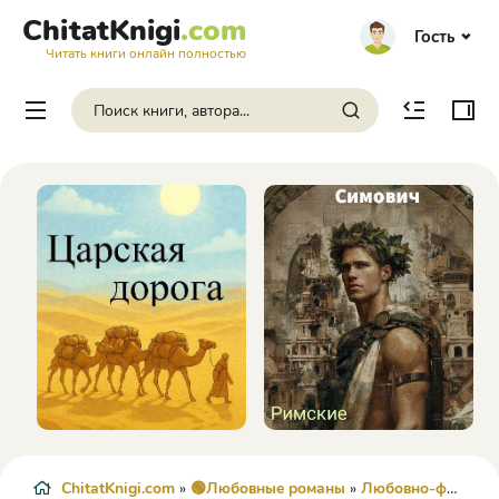
ChitatKnigi
.com
Гость
Читать книги онлайн полностью
ChitatKnigi.com
»
🟢Любовные романы
»
Любовно-фантастические романы