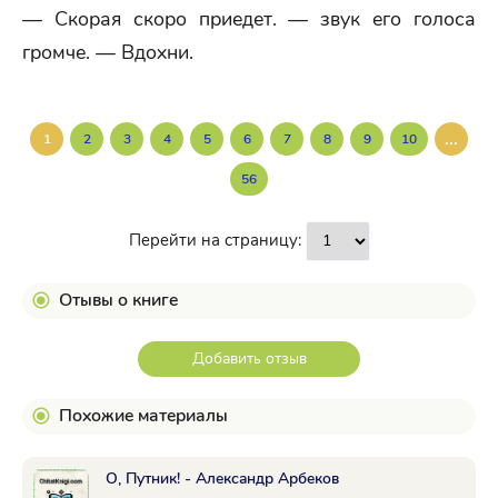
— Скорая скоро приедет. — звук его голоса
громче. — Вдохни.
...
1
2
3
4
5
6
7
8
9
10
56
Перейти на страницу:
Отывы о книге
Добавить отзыв
Похожие материалы
О, Путник! - Александр Арбеков