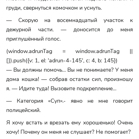
груди, свернуться комочком и уснуть.
— Скорую на восемнадцатый участок к
дежурной части. — доносится до меня
приглушённый голос.
(window.adrunTag = window.adrunTag ||
[]).push({v: 1, el: 'adrun-4-145', c: 4, b: 145})
— Вы должны помочь… Вы не понимаете? У меня
дома кошка! — собрав остатки сил, произношу
я. — Идите туда! Вызовите подкрепление…
— Категория «Суп».- явно не мне говорит
полицейский.
Я хочу встать и врезать ему хорошенько! Очень
хочу! Почему он меня не слушает? Не помогает?